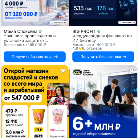
Мама Спокойна
BIG PROFIT
франшиза производства и
международная франшиза по
установки защитных
ИИ бизнесу
Вложения от 155 000 ₽
Вложения от 490 000 ₽
прозрачных решеток для
4.9
10 отзывов
детской безопасности
Получить бизнес-план
Получить бизнес-план