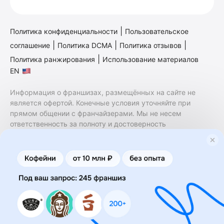
|
Политика конфиденциальности
Пользовательское
|
|
|
соглашение
Политика DCMA
Политика отзывов
|
Политика ранжирования
Использование материалов
EN
Информация о франшизах, размещённых на сайте не
является офертой. Конечные условия уточняйте при
прямом общении с франчайзерами. Мы не несем
ответственность за полноту и достоверность
содержащейся в них информации. Сайт не принадлежит
финансовой организации и на нем не оказываются
финансовые услуги. Заключение договоров
коммерческой концессии (франчайзинга) осуществляется
правообладателями/их представителями. Бизнесменс.ру
не является посредником или представителем
правообладателя и не несет ответственность за условия
предоставления франшизы и действия лиц,
осуществленные на основании информации, имеющейся