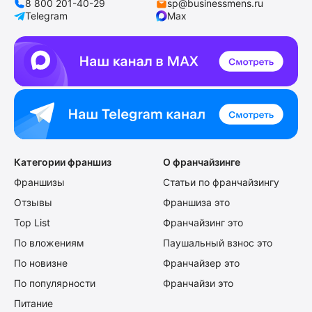
8 800 201-40-29
sp@businessmens.ru
Telegram
Max
Категории франшиз
О франчайзинге
Франшизы
Статьи по франчайзингу
Отзывы
Франшиза это
Top List
Франчайзинг это
По вложениям
Паушальный взнос это
По новизне
Франчайзер это
По популярности
Франчайзи это
Питание