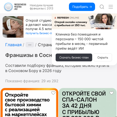
Находим
лучшие
Подобрать →
франшизы с 2013
Открой студию, где не колют и не режут,
а делают массаж лица руками и в первый же год
получи 4.5 млн
получить бизнес-план ↓
Клиника без помещения и
персонала – 150 000 чистой
прибыли в месяц - первичный
Главная
···
Страница 8
приём ведёт ИИ
Франшизы в Сосновом Бору
Скачать бизнес-план
Скрыть
Составили подборку франшиз, которые можно купить
в Сосновом Бору в 2026 году
Показано франшиз:
29
из
292