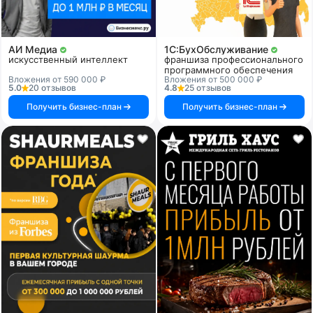
АИ Медиа
1C:БухОбслуживание
искусственный интеллект
франшиза профессионального
программного обеспечения
Вложения от 590 000 ₽
Вложения от 500 000 ₽
5.0
20 отзывов
4.8
25 отзывов
Получить бизнес-план
Получить бизнес-план