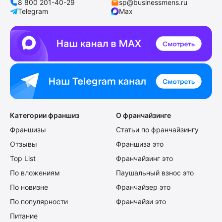
8 800 201-40-29
sp@businessmens.ru
Telegram
Max
Категории франшиз
О франчайзинге
Франшизы
Статьи по франчайзингу
Отзывы
Франшиза это
Top List
Франчайзинг это
По вложениям
Паушальный взнос это
По новизне
Франчайзер это
По популярности
Франчайзи это
Питание