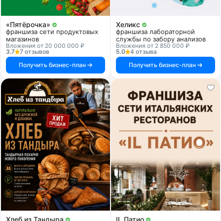
«Пятёрочка»
Хеликс
франшиза сети продуктовых
франшиза лабораторной
магазинов
службы по забору анализов
Вложения от 20 000 000 ₽
Вложения от 2 850 000 ₽
3.7
7 отзывов
5.0
4 отзыва
Получить бизнес-план
Получить бизнес-план
Хлеб из Тандыра
IL Патио