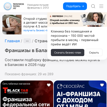
Находим
лучшие
Подобрать →
франшизы с 2013
Открой студию, где не колют и не режут,
а делают массаж лица руками и в первый же год
получи 4.5 млн
получить бизнес-план ↓
Клиника без помещения и
персонала – 150 000 чистой
прибыли в месяц - первичный
Главная
···
Страница 2
приём ведёт ИИ
Франшизы в Балаково
Скачать бизнес-план
Скрыть
Составили подборку франшиз, которые можно купить
в Балаково в 2026 году
Показано франшиз:
29
из
289