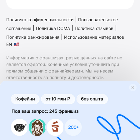
|
Политика конфиденциальности
Пользовательское
|
|
|
соглашение
Политика DCMA
Политика отзывов
|
Политика ранжирования
Использование материалов
EN
Информация о франшизах, размещённых на сайте не
является офертой. Конечные условия уточняйте при
прямом общении с франчайзерами. Мы не несем
ответственность за полноту и достоверность
содержащейся в них информации. Сайт не принадлежит
финансовой организации и на нем не оказываются
финансовые услуги. Заключение договоров
коммерческой концессии (франчайзинга) осуществляется
правообладателями/их представителями. Бизнесменс.ру
не является посредником или представителем
правообладателя и не несет ответственность за условия
предоставления франшизы и действия лиц,
осуществленные на основании информации, имеющейся