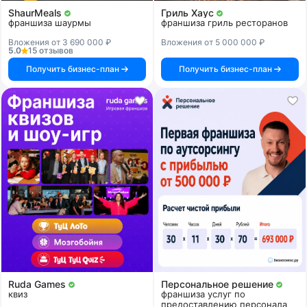
ShaurMeals
Гриль Хаус
франшиза шаурмы
франшиза гриль ресторанов
Вложения от 3 690 000 ₽
Вложения от 5 000 000 ₽
5.0
15 отзывов
Получить бизнес-план
Получить бизнес-план
Ruda Games
Персональное решение
квиз
франшиза услуг по
предоставлению персонала