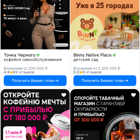
Точка Черного
Binny Native Place
кофейня самообслуживания
детский сад
Вложения от 200 000 ₽
Вложения от 2 200 000 ₽
4.9
89 отзывов
5.0
6 отзывов
Получить бизнес-план
Получить бизнес-план