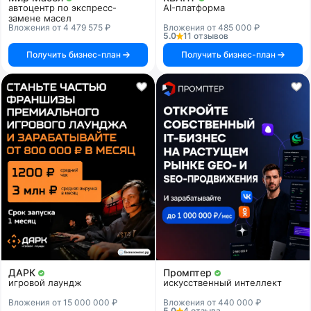
автоцентр по экспресс-
AI-платформа
замене масел
Вложения от 4 479 575 ₽
Вложения от 485 000 ₽
5.0
11 отзывов
Получить бизнес-план
Получить бизнес-план
ДАРК
Промптер
игровой лаундж
искусственный интеллект
Вложения от 15 000 000 ₽
Вложения от 440 000 ₽
5.0
4 отзыва