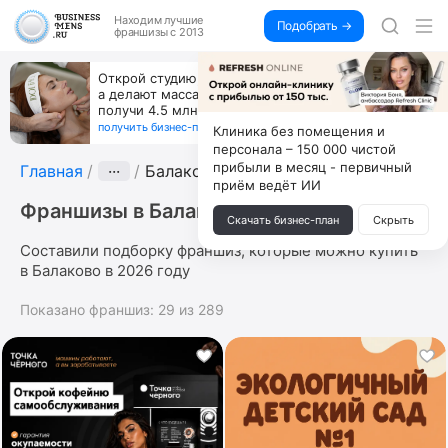
Находим
лучшие
Подобрать →
франшизы с 2013
Открой студию, где не колют и не режут,
а делают массаж лица руками и в первый же год
получи 4.5 млн
получить бизнес-план ↓
Клиника без помещения и
персонала – 150 000 чистой
прибыли в месяц - первичный
Главная
···
Балаково
приём ведёт ИИ
Франшизы в Балаково
Скачать бизнес-план
Скрыть
Составили подборку франшиз, которые можно купить
в Балаково в 2026 году
Показано франшиз:
29
из
289