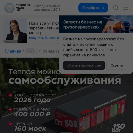
Находим
лучшие
Подобрать →
франшизы с 2013
Пока все учатся пользоваться ИИ, вы можете
зарабатывать на их обучении по 500 тыс. каждый
месяц
получить бизнес-план ↓
Бизнес на грузоперевозках без
опыта и покупки машин с
прибылью от 500 тыс – есть
Главная
···
Франшиза 150 bar
гарантия на клиентов
Скачать бизнес-план
Скрыть