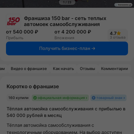
1
/
23
Франшиза 150 bar - сеть теплых
автомоек самообслуживания
от 540 000 ₽
от 4 200 000 ₽
4.7
3 отзыва
Прибыль
Вложения
Получить бизнес-план
рам
Видео о франшизе
Как начать
Отзывы
Комментарии
Коротко о франшизе
160 купили
официальная информация
товарный знак
Тёплая автомойка самообслуживания с прибылью в
540 000 рублей в месяц
Тёплая автомойка самообслуживания с
технологичным оборудованием. На выбор доступен