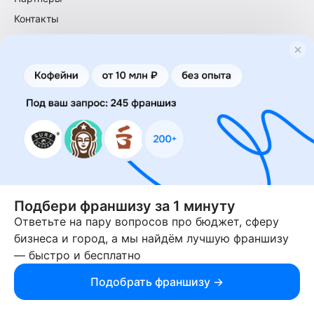
Контакты
Карта сайта
Стоимость сервиса
Логотип сделан в
Статистика
Студии Артемия Лебедева
День:
Месяц:
Год:
Член
Российской
Ассоциации
Франчайзинга
Подбери франшизу за 1 минуту
Ответьте на пару вопросов про бюджет, сферу
бизнеса и город, а мы найдём лучшую франшизу
Лучшие франшизы
— быстро и бесплатно
у вас в мессенджере
Подпишись и бесплатный бот пришлет
Подобрать франшизу →
подборку с франшизами + советы по выбору