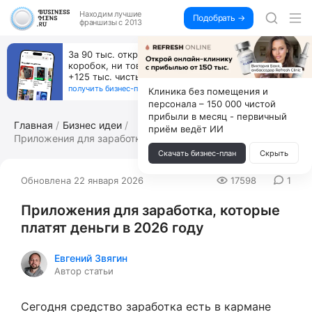
Находим
лучшие
Подобрать →
франшизы с 2013
За 90 тыс. открой магазин на Авито, дома ни
од
коробок, ни товара, ни склада, зато каждый ме
+125 тыс. чистыми
получить бизнес-план ↓
Клиника без помещения и
персонала – 150 000 чистой
прибыли в месяц - первичный
Главная
Бизнес идеи
приём ведёт ИИ
Приложения для заработка, которые пла...
Скачать бизнес-план
Скрыть
Обновлена 22 января 2026
17598
1
Приложения для заработка, которые
платят деньги в 2026 году
Евгений Звягин
Автор статьи
Сегодня средство заработка есть в кармане