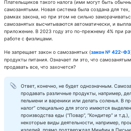
Плательщиков такого налога (ими могут быть обычны
самозанятыми. Новая система была создана для тех, 
рамках закона, но при этом не сильно заморачиватьс
самозанятых высчитываются автоматически, и выпла
приложение. В 2023 году это по-прежнему 4% при ра
работе с физлицами.
Не запрещает закон о самозанятых (
закон № 422-ФЗ
продукты питания. Означает ли это, что самозаняты
продавать все, что захочется?
Ответ, конечно, не будет однозначным. Самоз
продавать различные продукты, например, дел
пельмени и вареники или делать соленья. В п
налог” специально для этого имеются выделен
производства еды (“Повар”, “Кондитер” и т.д.)
некоторые виды деятельности, например, про
изделий, прямо подтверждал Минфин в Письме 