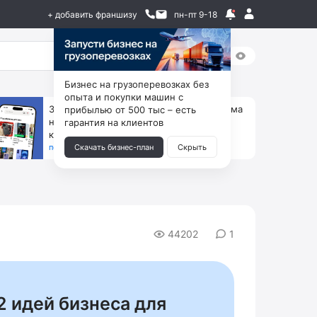
+ добавить франшизу
пн-пт 9-18
Бизнес на грузоперевозках без
опыта и покупки машин с
За 90 тыс. открой магазин на Авито, дома
прибылью от 500 тыс – есть
ни коробок, ни товара, ни склада, зато
гарантия на клиентов
каждый месяц +125 тыс. чистыми
получить бизнес-план ↓
Скачать бизнес-план
Скрыть
44202
1
2 идей бизнеса для