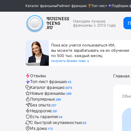
Каталог франшиз
Рейтинг франшиз
Топ-лист
Подборки 
Находим лучшие
П
франшизы с 2013 года
Пока все учатся пользоваться ИИ,
вы можете зарабатывать на их обучении
по 500 тыс. каждый месяц
получить бизнес-план ↓
Отзывы
Главная
Топ-лист франшиз
45
Каталог франшиз
3075
Новые франшизы
289
Обно
Популярные
289
Без опыта
257
Недорогие
291
Есть гарантия
54
С быстрой окупаемостью
63
Из дома
173