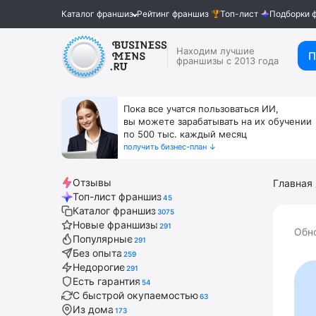
Каталог франшиз
Рейтинг франшиз
Топ-лист
Подборки 
Находим лучшие
П
франшизы с 2013 года
Пока все учатся пользоваться ИИ,
вы можете зарабатывать на их обучении
по 500 тыс. каждый месяц
получить бизнес-план ↓
Отзывы
Главная
Топ-лист франшиз
45
Каталог франшиз
3075
Новые франшизы
291
Обн
Популярные
291
Без опыта
259
Недорогие
291
Есть гарантия
54
С быстрой окупаемостью
63
Из дома
173