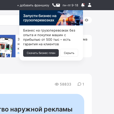
+ добавить франшизу
пн-пт 9-18
Бизнес на грузоперевозках без
опыта и покупки машин с
За 90 тыс. открой магазин на Авито, дома
прибылью от 500 тыс – есть
ни коробок, ни товара, ни склада, зато
гарантия на клиентов
каждый месяц +125 тыс. чистыми
получить бизнес-план ↓
Скачать бизнес-план
Скрыть
58833
1
ство наружной рекламы