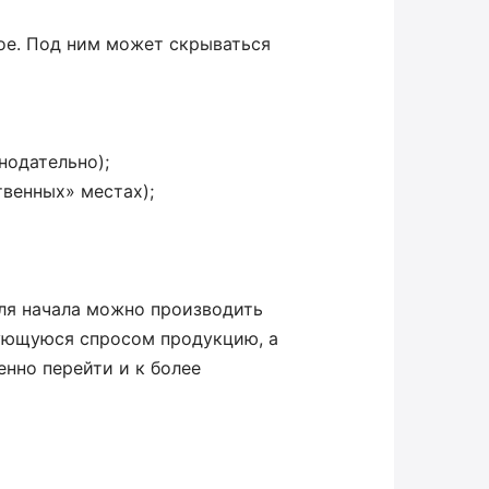
ое. Под ним может скрываться
нодательно);
твенных» местах);
 Для начала можно производить
зующуюся спросом продукцию, а
енно перейти и к более