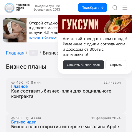
Находим
лучшие
Подобрать →
франшизы с 2013
Открой студию, где не колют и не режут,
а делают массаж лица руками и в первый же год
получи 4.5 млн
получить бизнес-план ↓
Азиатский тренд в твоем городе!
Раменные с одним сотрудником
и доходом от 300тыс
Главная
···
Бизнес планы
ежемесячно!
Скачать бизнес-план
Скрыть
Бизнес планы
45K
8 мин
22 января
Главное
Как составить бизнес-план для социального
контракта
20K
4 мин
13 февраля 2024
Бизнес идеи
Бизнес план открытия интернет-магазина Apple