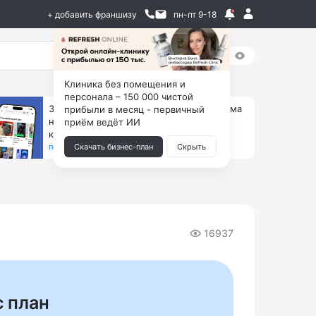
+ добавить франшизу
пн-пт 9-18
Клиника без помещения и
персонала – 150 000 чистой
За 90 тыс. открой магазин на Авито, дома
прибыли в месяц - первичный
ни коробок, ни товара, ни склада, зато
приём ведёт ИИ
каждый месяц +125 тыс. чистыми
получить бизнес-план ↓
Скачать бизнес-план
Скрыть
16937
с план