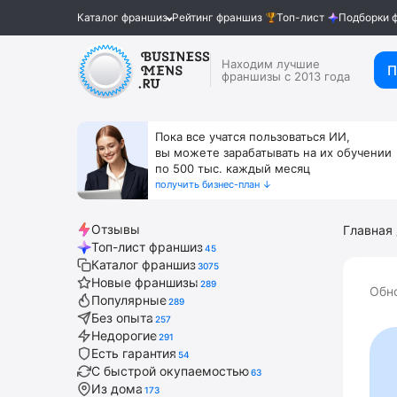
Каталог франшиз
Рейтинг франшиз
Топ-лист
Подборки 
Находим лучшие
П
франшизы с 2013 года
Пока все учатся пользоваться ИИ,
вы можете зарабатывать на их обучении
по 500 тыс. каждый месяц
получить бизнес-план ↓
Отзывы
Главная
Топ-лист франшиз
45
Каталог франшиз
3075
Новые франшизы
289
Обно
Популярные
289
Без опыта
257
Недорогие
291
Есть гарантия
54
С быстрой окупаемостью
63
Из дома
173