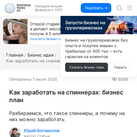
Находим
лучшие
Подобрать →
франшизы с 2013
Открой студию, где не колют и не режут,
а делают массаж лица руками и в первый же год
получи 4.5 млн
получить бизнес-план ↓
Бизнес на грузоперевозках без
опыта и покупки машин с
прибылью от 500 тыс – есть
Главная
Бизнес идеи
гарантия на клиентов
Как заработать на спиннерах: бизнес п...
Скачать бизнес-план
Скрыть
Обновлена 7 июня 2026
6008
Как заработать на спиннерах: бизнес
план
Разбираемся, что такое спиннеры, и почему на
них можно заработать
Юрий Богомолов
Автор статьи