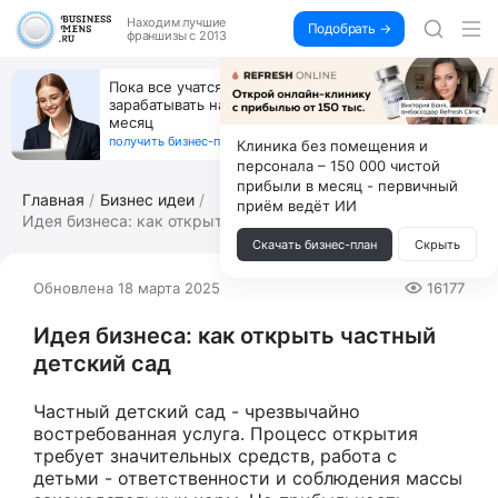
Находим
лучшие
Подобрать →
франшизы с 2013
Пока все учатся пользоваться ИИ, вы можете
зарабатывать на их обучении по 500 тыс. каждый
месяц
получить бизнес-план ↓
Клиника без помещения и
персонала – 150 000 чистой
прибыли в месяц - первичный
Главная
Бизнес идеи
приём ведёт ИИ
Идея бизнеса: как открыть частный дет...
Скачать бизнес-план
Скрыть
Обновлена 18 марта 2025
16177
Идея бизнеса: как открыть частный
детский сад
Частный детский сад - чрезвычайно
востребованная услуга. Процесс открытия
требует значительных средств, работа с
детьми - ответственности и соблюдения массы