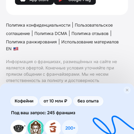
|
Политика конфиденциальности
Пользовательское
|
|
|
соглашение
Политика DCMA
Политика отзывов
|
Политика ранжирования
Использование материалов
EN
Информация о франшизах, размещённых на сайте не
является офертой. Конечные условия уточняйте при
прямом общении с франчайзерами. Мы не несем
ответственность за полноту и достоверность
содержащейся в них информации. Сайт не принадлежит
финансовой организации и на нем не оказываются
финансовые услуги. Заключение договоров
коммерческой концессии (франчайзинга) осуществляется
правообладателями/их представителями. Бизнесменс.ру
не является посредником или представителем
правообладателя и не несет ответственность за условия
предоставления франшизы и действия лиц,