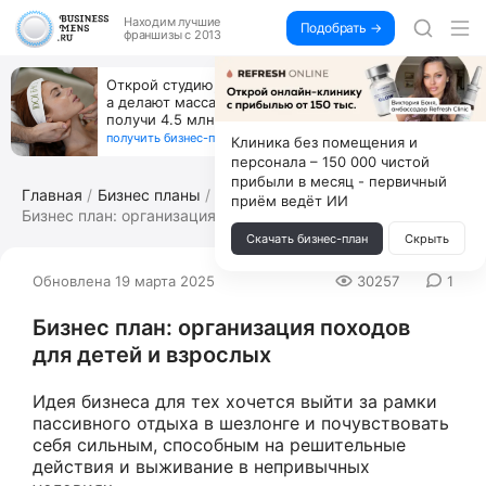
Находим
лучшие
Подобрать →
франшизы с 2013
режут,
За 90 тыс. открой магазин на Авито
первый же год
коробок, ни товара, ни склада, зат
+125 тыс. чистыми
получить бизнес-план ↓
Клиника без помещения и
персонала – 150 000 чистой
прибыли в месяц - первичный
Главная
Бизнес планы
приём ведёт ИИ
Бизнес план: организация походов для ...
Скачать бизнес-план
Скрыть
Обновлена 19 марта 2025
30257
1
Бизнес план: организация походов
для детей и взрослых
Идея бизнеса для тех хочется выйти за рамки
пассивного отдыха в шезлонге и почувствовать
себя сильным, способным на решительные
действия и выживание в непривычных