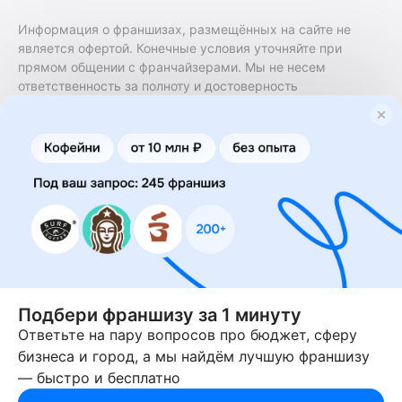
Информация о франшизах, размещённых на сайте не
является офертой. Конечные условия уточняйте при
прямом общении с франчайзерами. Мы не несем
ответственность за полноту и достоверность
содержащейся в них информации. Сайт не принадлежит
финансовой организации и на нем не оказываются
финансовые услуги. Заключение договоров
коммерческой концессии (франчайзинга) осуществляется
правообладателями/их представителями. Бизнесменс.ру
не является посредником или представителем
правообладателя и не несет ответственность за условия
предоставления франшизы и действия лиц,
осуществленные на основании информации, имеющейся
на сайте или полученной через него. За достоверность
предоставленной информации несет ответственность
правообладатель.
Подбери франшизу за 1 минуту
Ответьте на пару вопросов про бюджет, сферу
© 2013-2026 Бизнесменс.ру. ИП Богомолов Ю. А. ИНН
бизнеса и город, а мы найдём лучшую франшизу
166109472099 ОГРН 1315169000030181.
— быстро и бесплатно
При использовании материалов гиперссылка на businessmens.ru
обязательна. 12+