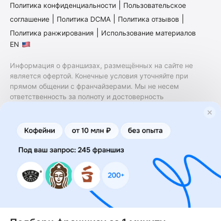
|
Политика конфиденциальности
Пользовательское
|
|
|
соглашение
Политика DCMA
Политика отзывов
|
Политика ранжирования
Использование материалов
EN
Информация о франшизах, размещённых на сайте не
является офертой. Конечные условия уточняйте при
прямом общении с франчайзерами. Мы не несем
ответственность за полноту и достоверность
содержащейся в них информации. Сайт не принадлежит
финансовой организации и на нем не оказываются
финансовые услуги. Заключение договоров
коммерческой концессии (франчайзинга) осуществляется
правообладателями/их представителями. Бизнесменс.ру
не является посредником или представителем
правообладателя и не несет ответственность за условия
предоставления франшизы и действия лиц,
осуществленные на основании информации, имеющейся
на сайте или полученной через него. За достоверность
предоставленной информации несет ответственность
правообладатель.