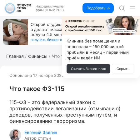
Находим
лучшие
Подобрать →
франшизы с 2013
Открой студию, где не колют и не режут,
а делают массаж лица руками и в первый же год
получи 4.5 млн
получить бизнес-план ↓
Клиника без помещения и
персонала – 150 000 чистой
прибыли в месяц - первичный
Главная
Финансы
Что такое ФЗ-115
приём ведёт ИИ
Скачать бизнес-план
Скрыть
Обновлена 17 ноября 2025
15772
Что такое ФЗ-115
115-ФЗ – это федеральный закон о
противодействии легализации (отмыванию)
доходов, полученных преступным путём, и
финансированию терроризма.
Евгений Звягин
Автор статьи