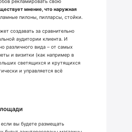
собов рекламировать свою
ществует мнение, что наружная
кламные пилоны, пилларсы, стойки.
ожет создавать за сравнительно
льной аудитории клиента. И
но различного вида – от самых
еты и визитки (как например в
больших светящихся и крутящихся
тически и управляется всё
площади
, если вы будете размещать
их будут заинтересованы магазины