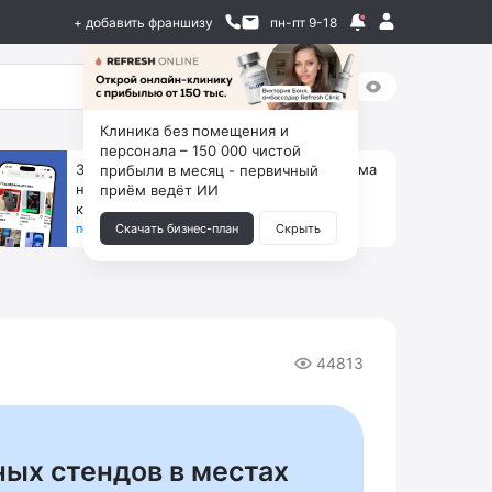
+ добавить франшизу
пн-пт 9-18
Клиника без помещения и
персонала – 150 000 чистой
За 90 тыс. открой магазин на Авито, дома
прибыли в месяц - первичный
ни коробок, ни товара, ни склада, зато
приём ведёт ИИ
каждый месяц +125 тыс. чистыми
получить бизнес-план ↓
Скачать бизнес-план
Скрыть
44813
ых стендов в местах