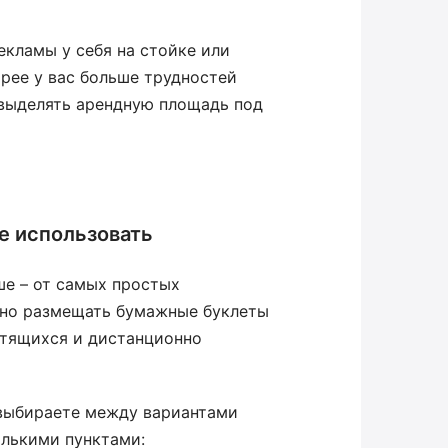
екламы у себя на стойке или
орее у вас больше трудностей
 выделять арендную площадь под
е использовать
е – от самых простых
жно размещать бумажные буклеты
етящихся и дистанционно
 выбираете между вариантами
олькими пунктами: