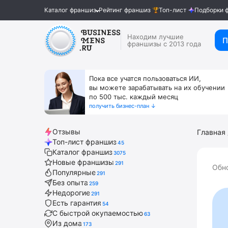
Каталог франшиз
Рейтинг франшиз
Топ-лист
Подборки 
Находим лучшие
П
франшизы с 2013 года
Пока все учатся пользоваться ИИ,
вы можете зарабатывать на их обучении
по 500 тыс. каждый месяц
получить бизнес-план ↓
Отзывы
Главная
Топ-лист франшиз
45
Каталог франшиз
3075
Новые франшизы
291
Обн
Популярные
291
Без опыта
259
Недорогие
291
Есть гарантия
54
С быстрой окупаемостью
63
Из дома
173