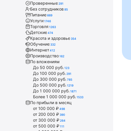
Проверенные
291
Без сотрудников
85
Питание
669
Услуги
1746
Торговля
1263
Детские
474
Красота и здоровье
354
Обучение
332
Интернет
412
Производство
162
По вложениям
До 50 000 руб.
123
До 100 000 руб.
291
До 300 000 руб.
785
До 500 000 руб.
1219
До 1 000 000 руб.
1871
Более 1 000 000 руб.
1533
По прибыли в месяц
от 100 000 ₽
498
от 200 000 ₽
390
от 300 000 ₽
264
от 500 000 ₽
111