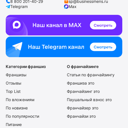
8 800 201-40-29
sp@businessmens.ru
Telegram
Max
Категории франшиз
О франчайзинге
Франшизы
Статьи по франчайзингу
Отзывы
Франшиза это
Top List
Франчайзинг это
По вложениям
Паушальный взнос это
По новизне
Франчайзер это
По популярности
Франчайзи это
Питание