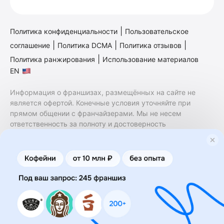
|
Политика конфиденциальности
Пользовательское
|
|
|
соглашение
Политика DCMA
Политика отзывов
|
Политика ранжирования
Использование материалов
EN
Информация о франшизах, размещённых на сайте не
является офертой. Конечные условия уточняйте при
прямом общении с франчайзерами. Мы не несем
ответственность за полноту и достоверность
содержащейся в них информации. Сайт не принадлежит
финансовой организации и на нем не оказываются
финансовые услуги. Заключение договоров
коммерческой концессии (франчайзинга) осуществляется
правообладателями/их представителями. Бизнесменс.ру
не является посредником или представителем
правообладателя и не несет ответственность за условия
предоставления франшизы и действия лиц,
осуществленные на основании информации, имеющейся