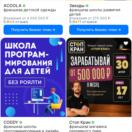
ACOOLA
Звезды
франшиза детской одежды
франшиза школы развития
детей
Вложения от 4 000 000 ₽
Вложения от 270 000 ₽
5.0
3 отзыва
5.0
11 отзывов
Получить бизнес-план
Получить бизнес-план
CODDY
Стоп Кран
франшиза школы
франшиза магазина
программирования и дизайна
разливного пива