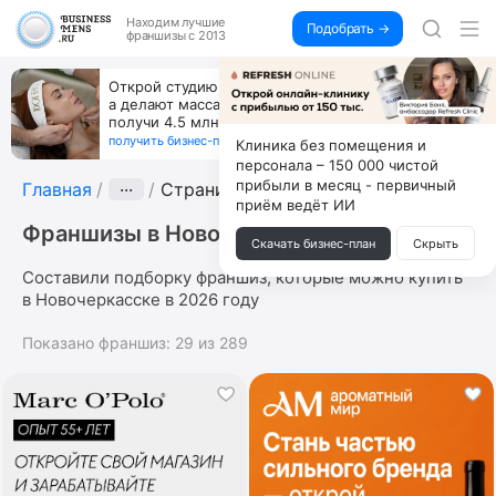
Находим
лучшие
Подобрать →
франшизы с 2013
Открой студию, где не колют и не режут,
а делают массаж лица руками и в первый же год
получи 4.5 млн
получить бизнес-план ↓
Клиника без помещения и
персонала – 150 000 чистой
прибыли в месяц - первичный
Главная
···
Страница 3
приём ведёт ИИ
Франшизы в Новочеркасске
Скачать бизнес-план
Скрыть
Составили подборку франшиз, которые можно купить
в Новочеркасске в 2026 году
Показано франшиз:
29
из
289