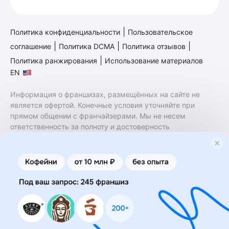
|
Политика конфиденциальности
Пользовательское
|
|
|
соглашение
Политика DCMA
Политика отзывов
|
Политика ранжирования
Использование материалов
EN
Информация о франшизах, размещённых на сайте не
является офертой. Конечные условия уточняйте при
прямом общении с франчайзерами. Мы не несем
ответственность за полноту и достоверность
содержащейся в них информации. Сайт не принадлежит
финансовой организации и на нем не оказываются
финансовые услуги. Заключение договоров
коммерческой концессии (франчайзинга) осуществляется
правообладателями/их представителями. Бизнесменс.ру
не является посредником или представителем
правообладателя и не несет ответственность за условия
предоставления франшизы и действия лиц,
осуществленные на основании информации, имеющейся