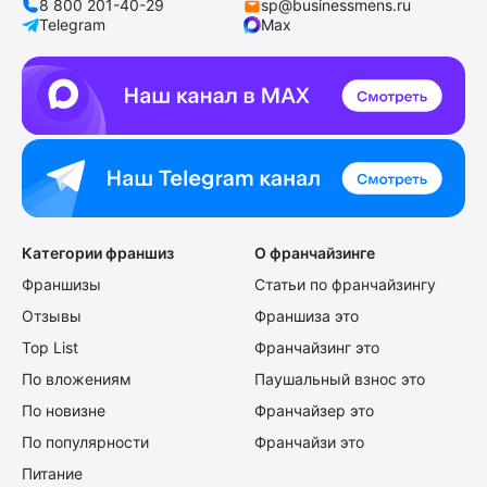
8 800 201-40-29
sp@businessmens.ru
Telegram
Max
Категории франшиз
О франчайзинге
Франшизы
Статьи по франчайзингу
Отзывы
Франшиза это
Top List
Франчайзинг это
По вложениям
Паушальный взнос это
По новизне
Франчайзер это
По популярности
Франчайзи это
Питание