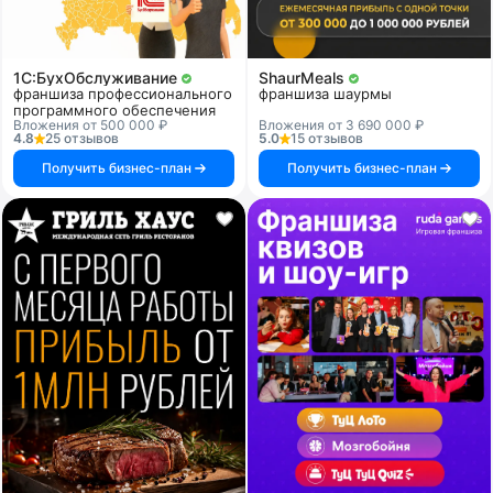
1C:БухОбслуживание
ShaurMeals
франшиза профессионального
франшиза шаурмы
программного обеспечения
Вложения от 500 000 ₽
Вложения от 3 690 000 ₽
4.8
25 отзывов
5.0
15 отзывов
Получить бизнес-план
Получить бизнес-план