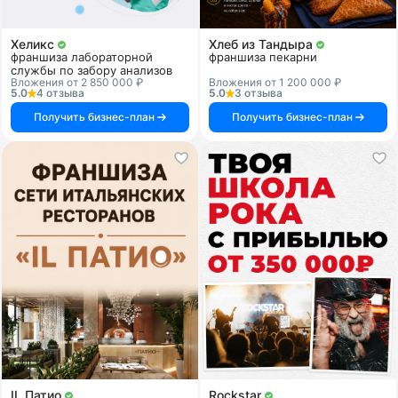
Хеликс
Хлеб из Тандыра
франшиза лабораторной
франшиза пекарни
службы по забору анализов
Вложения от 2 850 000 ₽
Вложения от 1 200 000 ₽
5.0
4 отзыва
5.0
3 отзыва
Получить бизнес-план
Получить бизнес-план
IL Патио
Rockstar