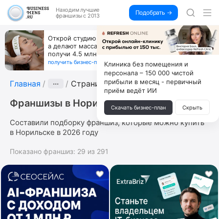
Находим
лучшие
Подобрать →
франшизы с 2013
Открой студию, где не колют и не режут,
а делают массаж лица руками и в первый же год
получи 4.5 млн
получить бизнес-план ↓
Клиника без помещения и
персонала – 150 000 чистой
прибыли в месяц - первичный
Главная
···
Страница 2
приём ведёт ИИ
Франшизы в Норильске
Скачать бизнес-план
Скрыть
Составили подборку франшиз, которые можно купить
в Норильске в 2026 году
Показано франшиз:
29
из
291