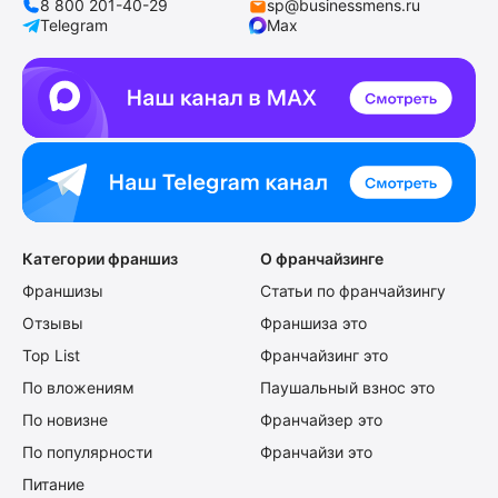
8 800 201-40-29
sp@businessmens.ru
Telegram
Max
Категории франшиз
О франчайзинге
Франшизы
Статьи по франчайзингу
Отзывы
Франшиза это
Top List
Франчайзинг это
По вложениям
Паушальный взнос это
По новизне
Франчайзер это
По популярности
Франчайзи это
Питание