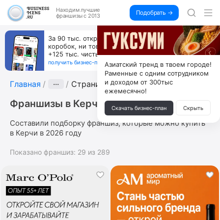
Находим
лучшие
Подобрать →
франшизы с 2013
За 90 тыс. открой магазин на Авито, дома ни
коробок, ни товара, ни склада, зато каждый месяц
+125 тыс. чистыми
получить бизнес-план ↓
Азиатский тренд в твоем городе!
Раменные с одним сотрудником
и доходом от 300тыс
Главная
···
Страница 3
ежемесячно!
Франшизы в Керчи
Скачать бизнес-план
Скрыть
Составили подборку франшиз, которые можно купить
в Керчи в 2026 году
Показано франшиз:
29
из
289