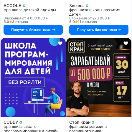
ACOOLA
Звезды
франшиза детской одежды
франшиза школы развития
детей
Вложения от 4 000 000 ₽
Вложения от 270 000 ₽
5.0
3 отзыва
5.0
11 отзывов
Получить бизнес-план
Получить бизнес-план
CODDY
Стоп Кран
франшиза школы
франшиза магазина
программирования и дизайна
разливного пива