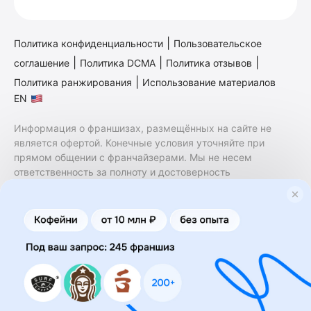
|
Политика конфиденциальности
Пользовательское
|
|
|
соглашение
Политика DCMA
Политика отзывов
|
Политика ранжирования
Использование материалов
EN
Информация о франшизах, размещённых на сайте не
является офертой. Конечные условия уточняйте при
прямом общении с франчайзерами. Мы не несем
ответственность за полноту и достоверность
содержащейся в них информации. Сайт не принадлежит
финансовой организации и на нем не оказываются
финансовые услуги. Заключение договоров
коммерческой концессии (франчайзинга) осуществляется
правообладателями/их представителями. Бизнесменс.ру
не является посредником или представителем
правообладателя и не несет ответственность за условия
предоставления франшизы и действия лиц,
осуществленные на основании информации, имеющейся