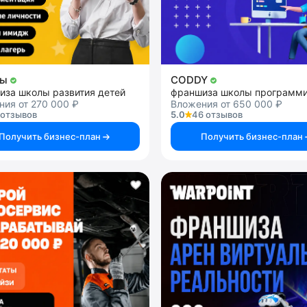
ды
CODDY
иза школы развития детей
ия от 270 000 ₽
Вложения от 650 000 ₽
 отзывов
5.0
46 отзывов
Получить бизнес-план
Получить бизнес-план