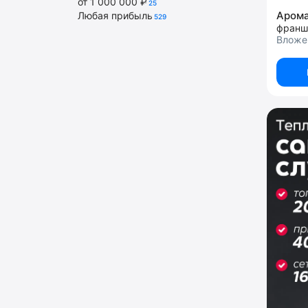
от 1 000 000 ₽
25
Аром
Любая прибыль
529
Вложен