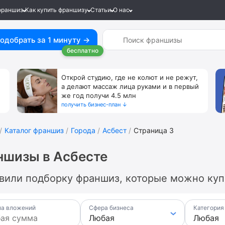
франшиз
Как купить франшизу
Статьи
О нас
одобрать за 1 минуту →
бесплатно
Открой студию, где не колют и не режут,
а делают массаж лица руками и в первый
же год получи 4.5 млн
получить бизнес-план ↓
Каталог франшиз
Города
Асбест
Страница 3
ншизы в Асбесте
вили подборку франшиз, которые можно купи
а вложений
Сфера бизнеса
Категория