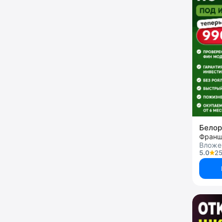
Белор
Вложе
5.0
25