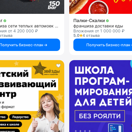
ar
Палки-Скалки
франшиза сети теплых автомоек самообслуживания
франшиза доставки еды
ия от 4 200 000 ₽
Вложения от 1 000 000 ₽
отзыва
5.0
4 отзыва
Получить бизнес-план
Получить бизнес-план