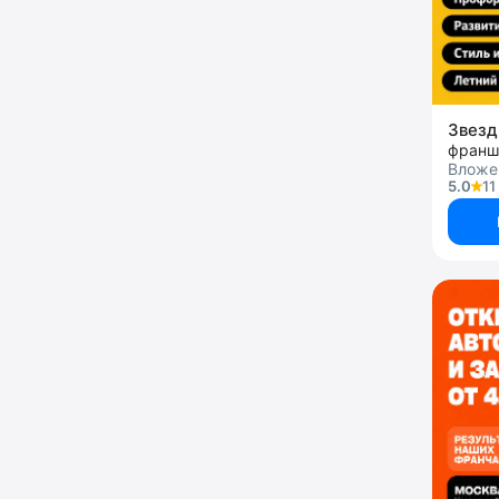
Звез
франш
Вложен
5.0
11