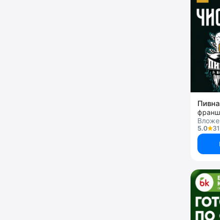
Пивна
франш
Вложен
5.0
31