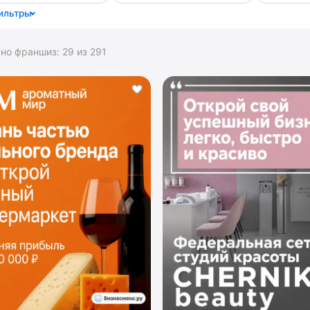
ильтры
ано франшиз:
29
из
291