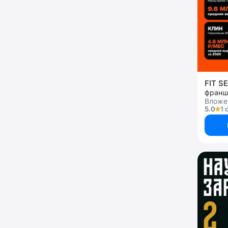
FIT S
франш
Вложен
5.0
1 