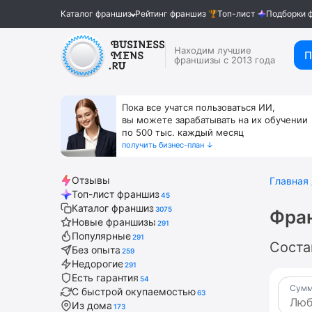
Каталог франшиз
Рейтинг франшиз
Топ-лист
Подборки 
Находим лучшие
П
франшизы с 2013 года
Пока все учатся пользоваться ИИ,
вы можете зарабатывать на их обучении
по 500 тыс. каждый месяц
получить бизнес-план ↓
Отзывы
Главная
Топ-лист франшиз
45
Каталог франшиз
3075
Фра
Новые франшизы
291
Популярные
291
Соста
Без опыта
259
Недорогие
291
Есть гарантия
54
Сумм
С быстрой окупаемостью
63
Из дома
173