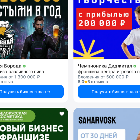
я Борода
Чемпионика Диджитал
иза разливного пива
ия от 1 300 000 ₽
Вложения от 500 000 ₽
 отзыв
5.0
5 отзывов
Получить бизнес-план
Получить бизнес-план