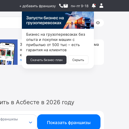
+ добавить франшизу
пн-пт 9-18
Бизнес на грузоперевозках без
опыта и покупки машин с
За 90 тыс. открой магазин на Авито, дома
прибылью от 500 тыс – есть
ни коробок, ни товара, ни склада, зато
гарантия на клиентов
каждый месяц +125 тыс. чистыми
получить бизнес-план ↓
Скачать бизнес-план
Скрыть
ть в Асбесте в 2026 году
 франшизы
Показать франшизы