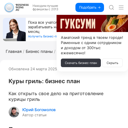
Находим
лучшие
Подобрать →
франшизы с 2013
Открой студию, где не колют и не режут,
а делают массаж лица руками и в первый же год
получи 4.5 млн
получить бизнес-план ↓
Азиатский тренд в твоем городе!
Раменные с одним сотрудником
и доходом от 300тыс
Главная
Бизнес планы
Куры гриль: бизнес план
ежемесячно!
Скачать бизнес-план
Скрыть
Обновлена 24 марта 2025
39663
1
Куры гриль: бизнес план
Как открыть свое дело на приготовление
курицы гриль
Юрий Богомолов
Автор статьи