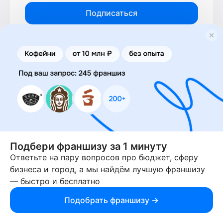
Подписаться
Оставляя почту, вы даёте согласие на обработку
персональных данных
Скачайте
приложение
Все франшизы в телефоне
Подбери франшизу за 1 минуту
Ответьте на пару вопросов про бюджет, сферу
|
Политика конфиденциальности
Пользовательское
бизнеса и город, а мы найдём лучшую франшизу
|
|
|
соглашение
Политика DCMA
Политика отзывов
— быстро и бесплатно
|
Политика ранжирования
Использование материалов
Подобрать франшизу →
EN
Информация о франшизах, размещённых на сайте не