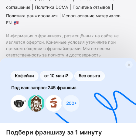
|
|
|
соглашение
Политика DCMA
Политика отзывов
|
Политика ранжирования
Использование материалов
EN
Информация о франшизах, размещённых на сайте не
является офертой. Конечные условия уточняйте при
прямом общении с франчайзерами. Мы не несем
ответственность за полноту и достоверность
содержащейся в них информации. Сайт не принадлежит
финансовой организации и на нем не оказываются
финансовые услуги. Заключение договоров
коммерческой концессии (франчайзинга) осуществляется
правообладателями/их представителями. Бизнесменс.ру
не является посредником или представителем
правообладателя и не несет ответственность за условия
предоставления франшизы и действия лиц,
осуществленные на основании информации, имеющейся
на сайте или полученной через него. За достоверность
предоставленной информации несет ответственность
правообладатель.
Подбери франшизу за 1 минуту