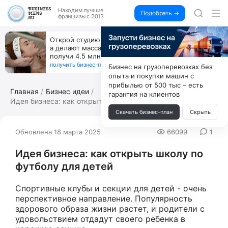
Находим
лучшие
Подобрать →
франшизы с 2013
Открой студию, где не колют и не режут,
а делают массаж лица руками и в первый же год
получи 4.5 млн
получить бизнес-план ↓
Бизнес на грузоперевозках без
опыта и покупки машин с
прибылью от 500 тыс – есть
Главная
Бизнес идеи
гарантия на клиентов
Идея бизнеса: как открыть школу по фу...
Скачать бизнес-план
Скрыть
Обновлена 18 марта 2025
66099
1
Идея бизнеса: как открыть школу по
футболу для детей
Спортивные клубы и секции для детей - очень
перспективное направление. Популярность
здорового образа жизни растет, и родители с
удовольствием отдадут своего ребенка в