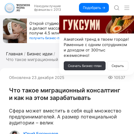
Находим
лучшие
Подобрать →
франшизы с 2013
Открой студию, где не колют и не режут,
а делают массаж лица руками и в первый же год
получи 4.5 млн
получить бизнес-план ↓
Азиатский тренд в твоем городе!
Раменные с одним сотрудником
и доходом от 300тыс
Главная
Бизнес идеи
ежемесячно!
Что такое миграционный консалтинг и к...
Скачать бизнес-план
Скрыть
Обновлена 23 декабря 2025
10537
Что такое миграционный консалтинг
и как на этом зарабатывать
Сфера может вместить в себя ещё множество
предпринимателей. А размер потенциальной
аудитории – велик
Юрий Богомолов