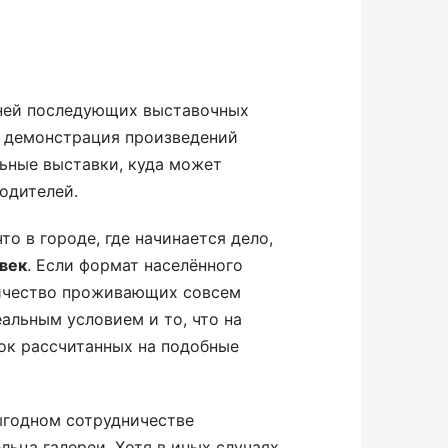
 ней последующих выставочных
и демонстрация произведений
льные выставки, куда может
одителей.
о в городе, где начинается дело,
овек
. Если формат населённого
личество проживающих совсем
альным условием и то, что на
ок рассчитанных на подобные
ыгодном сотрудничестве
льца галереи. Хотя в иных случаях