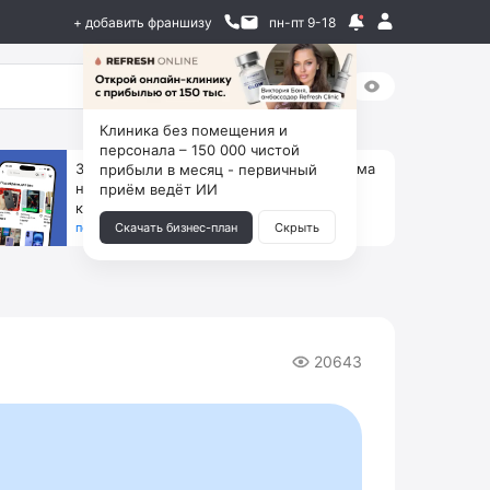
+ добавить франшизу
пн-пт 9-18
Клиника без помещения и
персонала – 150 000 чистой
За 90 тыс. открой магазин на Авито, дома
прибыли в месяц - первичный
ни коробок, ни товара, ни склада, зато
приём ведёт ИИ
каждый месяц +125 тыс. чистыми
получить бизнес-план ↓
Скачать бизнес-план
Скрыть
20643