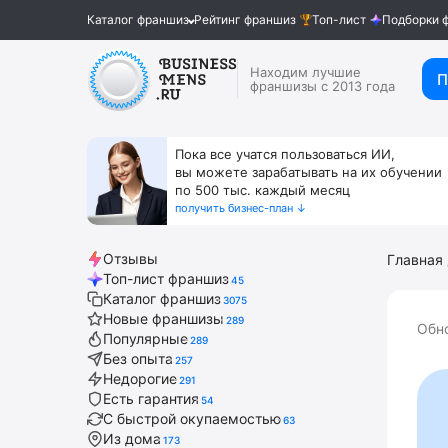
Каталог франшиз
Рейтинг франшиз
Топ-лист
Подборки 
Находим лучшие
П
франшизы с 2013 года
Пока все учатся пользоваться ИИ,
вы можете зарабатывать на их обучении
по 500 тыс. каждый месяц
получить бизнес-план ↓
Отзывы
Главная
Топ-лист франшиз
45
Каталог франшиз
3075
Новые франшизы
289
Обн
Популярные
289
Без опыта
257
Недорогие
291
Есть гарантия
54
С быстрой окупаемостью
63
Из дома
173