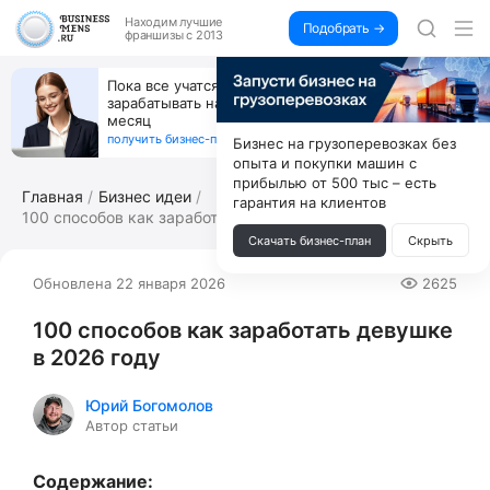
Находим
лучшие
Подобрать →
франшизы с 2013
Открой студию, где не колют и не режут,
а делают массаж лица руками и в первый же год
получи 4.5 млн
получить бизнес-план ↓
Бизнес на грузоперевозках без
опыта и покупки машин с
прибылью от 500 тыс – есть
Главная
Бизнес идеи
гарантия на клиентов
100 способов как заработать девушке в...
Скачать бизнес-план
Скрыть
Обновлена 22 января 2026
2625
100 способов как заработать девушке
в 2026 году
Юрий Богомолов
Автор статьи
Содержание: