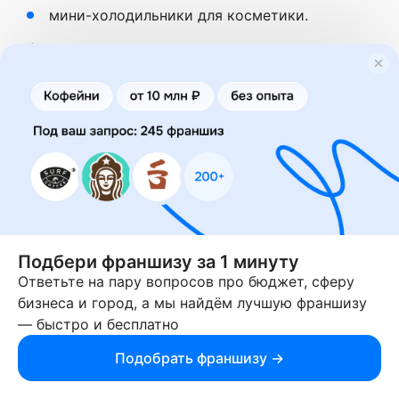
мини-холодильники для косметики.
👍 Плюсы:
Высокий эмоциональный отклик — товар
покупают «на чувствах»
Отлично продаётся через соцсети — почти
без классической рекламы
Идеально ложится в магазин на соцсетях, в
Telegram или для продажи на маркетплейсах
👎 Минусы:
Подбери франшизу за 1 минуту
Ответьте на пару вопросов про бюджет, сферу
Неустойчивость спроса: тренды быстро
бизнеса и город, а мы найдём лучшую франшизу
меняются
— быстро и бесплатно
Нужно постоянно отслеживать новинки
Подобрать франшизу →
Возможны споры из-за авторских прав, если
использовать образы брендов напрямую