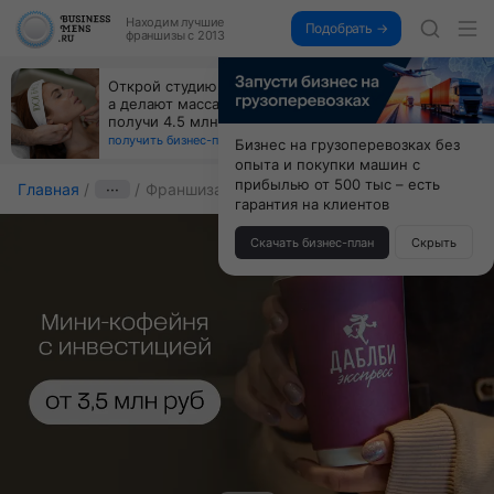
Находим
лучшие
Подобрать →
франшизы с 2013
За 90 тыс. открой магазин на Авито, дома ни
коробок, ни товара, ни склада, зато каждый месяц
+125 тыс. чистыми
получить бизнес-план ↓
Бизнес на грузоперевозках без
опыта и покупки машин с
прибылью от 500 тыс – есть
Главная
···
Франшиза Даблби Экспресс
гарантия на клиентов
Скачать бизнес-план
Скрыть