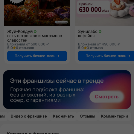
Жуй-Колдуй
Зунилабс
сеть островков и магазинов
кофейня
сладостей
Вложения от 590 000 ₽
Вложения от 490 000 ₽
5.0
6 отзывов
5.0
3 отзыва
Получить бизнес-план
Получить бизнес-план
рам
Видео о франшизе
Как начать
Отзывы
Комментарии
Коротко о франшизе