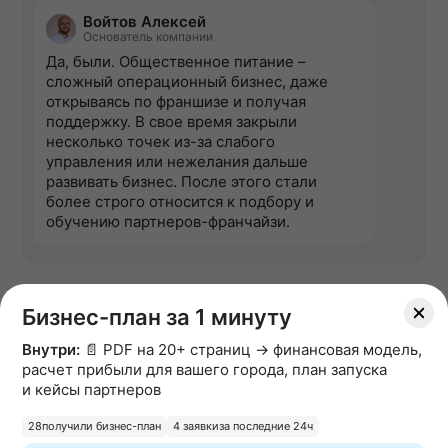
Войтов Алексей
Основатель компании
Да, были. Общественное питание –
сложный операционный бизнес, даже
открываясь по франшизе и получая
поддержку. В свое время закрыли
несколько точек из-за слабого
управления или нежелания дальше
развивать бизнес. После этого стали
более строго относится к подбору и
обучению партнеров-франчайзи.
Бизнес-план за 1 минуту
Внутри:
📄 PDF на 20+ страниц → финансовая модель,
расчет прибыли для вашего города, план запуска
и кейсы партнеров
28
получили бизнес-план
4 заявки
за последние 24ч