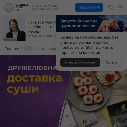
Находим
лучшие
Подобрать →
франшизы с 2013
Открой студию, где не колют и не режут,
а делают массаж лица руками и в первый же год
получи 4.5 млн
получить бизнес-план ↓
Бизнес на грузоперевозках без
опыта и покупки машин с
прибылью от 500 тыс – есть
Главная
···
Франшиза Капибара
гарантия на клиентов
Скачать бизнес-план
Скрыть