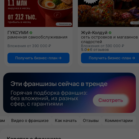
ГУКСУМИ
Жуй-Колдуй
раменная самообслуживания
сеть островков и магазинов
сладостей
Вложения от 390 000 ₽
Вложения от 590 000 ₽
5.0
6 отзывов
Получить бизнес-план
Получить бизнес-план
рам
Видео о франшизе
Как начать
Отзывы
Комментарии
Коротко о франшизе