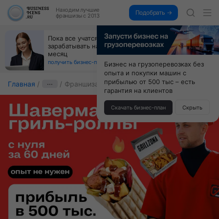
Находим
лучшие
Подобрать →
франшизы с 2013
Открой студию, где не колют и не режут,
а делают массаж лица руками и в первый же год
получи 4.5 млн
получить бизнес-план ↓
Бизнес на грузоперевозках без
опыта и покупки машин с
прибылью от 500 тыс – есть
Главная
···
Франшиза Grill Zona
гарантия на клиентов
Скачать бизнес-план
Скрыть