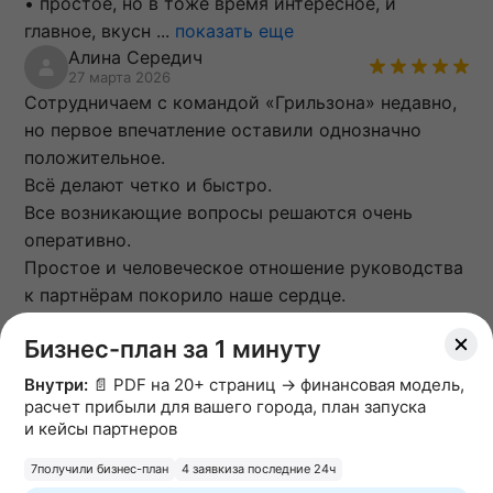
• простое, но в тоже время интересное, и
главное, вкусн
...
показать еще
Алина Середич
27 марта 2026
Сотрудничаем с командой «Грильзона» недавно,
но первое впечатление оставили однозначно
положительное.
Всё делают четко и быстро.
Все возникающие вопросы решаются очень
оперативно.
Простое и человеческое отношение руководства
к партнёрам покорило наше сердце.
Написать отзыв
Бизнес-план за 1 минуту
Внутри:
📄 PDF на 20+ страниц → финансовая модель,
расчет прибыли для вашего города, план запуска
Комментарии
и кейсы партнеров
7
получили бизнес-план
4 заявки
за последние 24ч