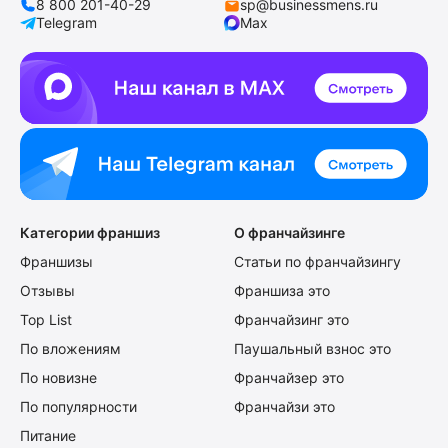
8 800 201-40-29
sp@businessmens.ru
Telegram
Max
Категории франшиз
О франчайзинге
Франшизы
Статьи по франчайзингу
Отзывы
Франшиза это
Top List
Франчайзинг это
По вложениям
Паушальный взнос это
По новизне
Франчайзер это
По популярности
Франчайзи это
Питание