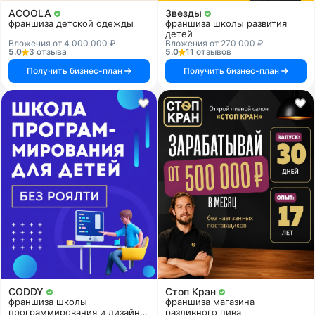
ACOOLA
Звезды
франшиза детской одежды
франшиза школы развития
детей
Вложения от 4 000 000 ₽
Вложения от 270 000 ₽
5.0
3 отзыва
5.0
11 отзывов
Получить бизнес-план
Получить бизнес-план
CODDY
Стоп Кран
франшиза школы
франшиза магазина
программирования и дизайна
разливного пива