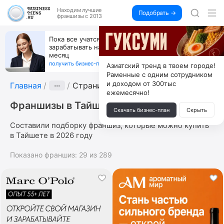
Находим
лучшие
Подобрать →
франшизы с 2013
Пока все учатся пользоваться ИИ, вы можете
зарабатывать на их обучении по 500 тыс. каждый
месяц
получить бизнес-план ↓
Азиатский тренд в твоем городе!
Раменные с одним сотрудником
и доходом от 300тыс
Главная
···
Страница 3
ежемесячно!
Франшизы в Тайшете
Скачать бизнес-план
Скрыть
Составили подборку франшиз, которые можно купить
в Тайшете в 2026 году
Показано франшиз:
29
из
289