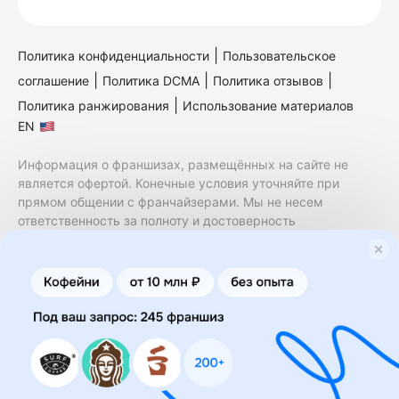
|
Политика конфиденциальности
Пользовательское
|
|
|
соглашение
Политика DCMA
Политика отзывов
|
Политика ранжирования
Использование материалов
EN
Информация о франшизах, размещённых на сайте не
является офертой. Конечные условия уточняйте при
прямом общении с франчайзерами. Мы не несем
ответственность за полноту и достоверность
содержащейся в них информации. Сайт не принадлежит
финансовой организации и на нем не оказываются
финансовые услуги. Заключение договоров
коммерческой концессии (франчайзинга) осуществляется
правообладателями/их представителями. Бизнесменс.ру
не является посредником или представителем
правообладателя и не несет ответственность за условия
предоставления франшизы и действия лиц,
осуществленные на основании информации, имеющейся