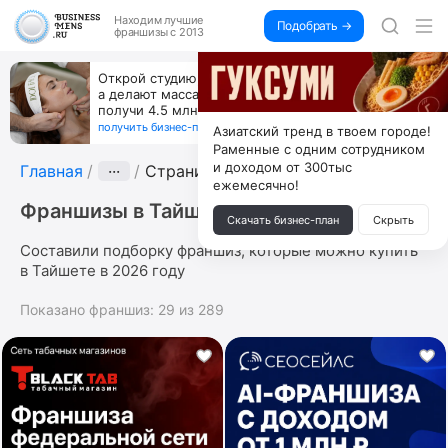
Находим
лучшие
Подобрать →
франшизы с 2013
Открой студию, где не колют и не режут,
а делают массаж лица руками и в первый же год
получи 4.5 млн
получить бизнес-план ↓
Азиатский тренд в твоем городе!
Раменные с одним сотрудником
и доходом от 300тыс
Главная
···
Страница 2
ежемесячно!
Франшизы в Тайшете
Скачать бизнес-план
Скрыть
Составили подборку франшиз, которые можно купить
в Тайшете в 2026 году
Показано франшиз:
29
из
289