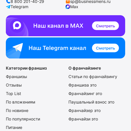
8 800 201-40-29
sp@businessmens.ru
Telegram
Max
Категории франшиз
О франчайзинге
Франшизы
Статьи по франчайзингу
Отзывы
Франшиза это
Top List
Франчайзинг это
По вложениям
Паушальный взнос это
По новизне
Франчайзер это
По популярности
Франчайзи это
Питание