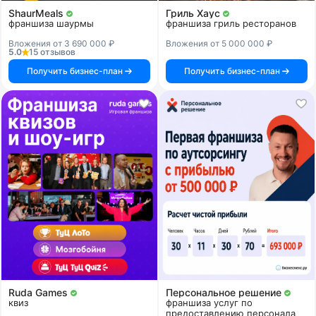
ShaurMeals
Гриль Хаус
франшиза шаурмы
франшиза гриль ресторанов
Вложения от 3 690 000 ₽
Вложения от 5 000 000 ₽
5.0
15 отзывов
Получить бизнес-план
Получить бизнес-план
Ruda Games
Персональное решение
квиз
франшиза услуг по
предоставлению персонала