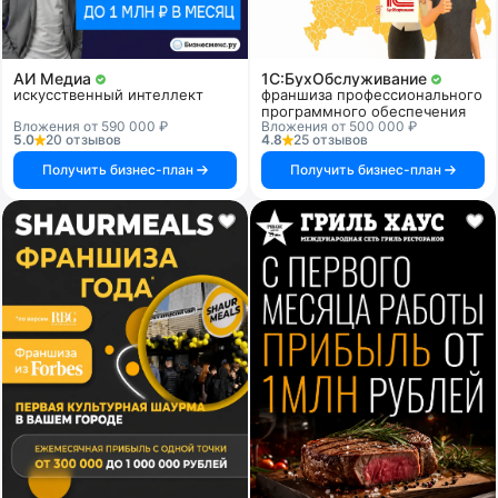
АИ Медиа
1C:БухОбслуживание
искусственный интеллект
франшиза профессионального
программного обеспечения
Вложения от 590 000 ₽
Вложения от 500 000 ₽
5.0
20 отзывов
4.8
25 отзывов
Получить бизнес-план
Получить бизнес-план