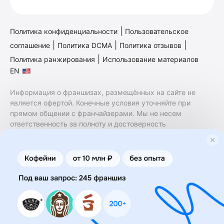
|
Политика конфиденциальности
Пользовательское
|
|
|
соглашение
Политика DCMA
Политика отзывов
|
Политика ранжирования
Использование материалов
EN
Информация о франшизах, размещённых на сайте не
является офертой. Конечные условия уточняйте при
прямом общении с франчайзерами. Мы не несем
ответственность за полноту и достоверность
содержащейся в них информации. Сайт не принадлежит
финансовой организации и на нем не оказываются
финансовые услуги. Заключение договоров
коммерческой концессии (франчайзинга) осуществляется
правообладателями/их представителями. Бизнесменс.ру
не является посредником или представителем
правообладателя и не несет ответственность за условия
предоставления франшизы и действия лиц,
осуществленные на основании информации, имеющейся