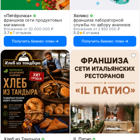
«Пятёрочка»
Хеликс
франшиза сети продуктовых
франшиза лабораторной
магазинов
службы по забору анализов
Вложения от 20 000 000 ₽
Вложения от 2 850 000 ₽
3.7
7 отзывов
5.0
4 отзыва
Получить бизнес-план
Получить бизнес-план
Хлеб из Тандыра
IL Патио