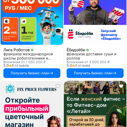
Лига Роботов
Ёбидоёби
франшиза международной
франшиза доставки суши и
школы робототехники и
роллов
Вложения от 1 050 000 ₽
Вложения от 3 000 000 ₽
программирования
5.0
8 отзывов
5.0
4 отзыва
Получить бизнес-план
Получить бизнес-план