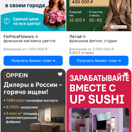
FixPriceFlowers
Летай
франшиза магазина цветов
франшиза фитнес студии
Вложения от 1 500 000 ₽
Вложения от 2 000 000 ₽
5.0
3 отзыва
Получить бизнес-план
Получить бизнес-план