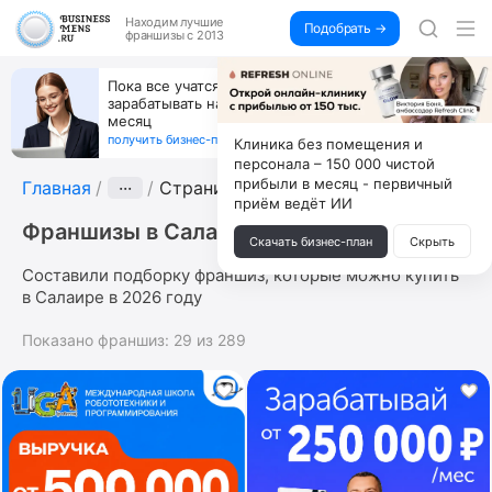
Находим
лучшие
Подобрать →
франшизы с 2013
Пока все учатся пользоваться ИИ, вы можете
зарабатывать на их обучении по 500 тыс. каждый
месяц
получить бизнес-план ↓
Клиника без помещения и
персонала – 150 000 чистой
прибыли в месяц - первичный
Главная
···
Страница 7
приём ведёт ИИ
Франшизы в Салаире
Скачать бизнес-план
Скрыть
Составили подборку франшиз, которые можно купить
в Салаире в 2026 году
Показано франшиз:
29
из
289