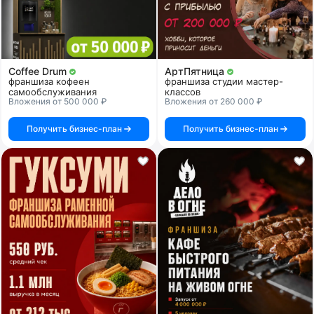
Coffee Drum
АртПятница
франшиза кофеен
франшиза студии мастер-
самообслуживания
классов
Вложения от 500 000 ₽
Вложения от 260 000 ₽
Получить бизнес-план
Получить бизнес-план