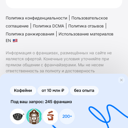
|
Политика конфиденциальности
Пользовательское
|
|
|
соглашение
Политика DCMA
Политика отзывов
|
Политика ранжирования
Использование материалов
EN
Информация о франшизах, размещённых на сайте не
является офертой. Конечные условия уточняйте при
прямом общении с франчайзерами. Мы не несем
ответственность за полноту и достоверность
содержащейся в них информации. Сайт не принадлежит
финансовой организации и на нем не оказываются
финансовые услуги. Заключение договоров
коммерческой концессии (франчайзинга) осуществляется
правообладателями/их представителями. Бизнесменс.ру
не является посредником или представителем
правообладателя и не несет ответственность за условия
предоставления франшизы и действия лиц,
осуществленные на основании информации, имеющейся