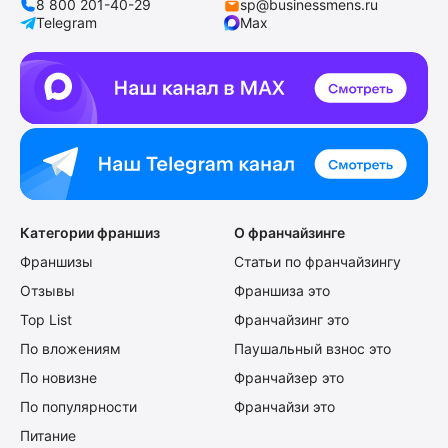
8 800 201-40-29
sp@businessmens.ru
Telegram
Max
Категории франшиз
О франчайзинге
Франшизы
Статьи по франчайзингу
Отзывы
Франшиза это
Top List
Франчайзинг это
По вложениям
Паушальный взнос это
По новизне
Франчайзер это
По популярности
Франчайзи это
Питание