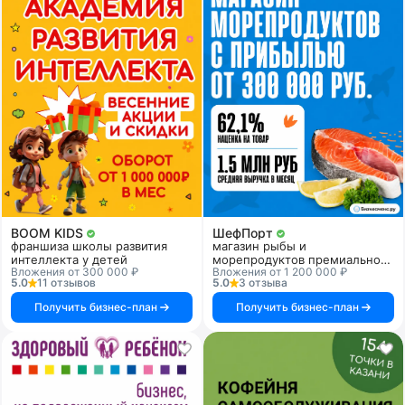
BOOM KIDS
ШефПорт
франшиза школы развития
магазин рыбы и
интеллекта у детей
морепродуктов премиального
Вложения от 300 000 ₽
Вложения от 1 200 000 ₽
качества
5.0
11 отзывов
5.0
3 отзыва
Получить бизнес-план
Получить бизнес-план