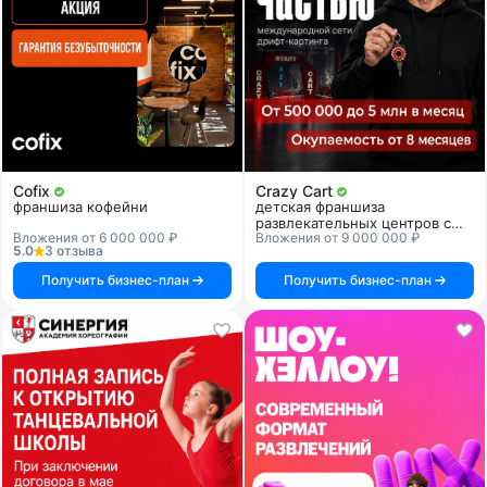
Cofix
Crazy Cart
франшиза кофейни
детская франшиза
развлекательных центров с
Вложения от 6 000 000 ₽
Вложения от 9 000 000 ₽
дрифт-картингом
5.0
3 отзыва
Получить бизнес-план
Получить бизнес-план