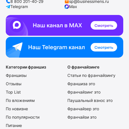
8 800 201-40-29
sp@businessmens.ru
Telegram
Max
Категории франшиз
О франчайзинге
Франшизы
Статьи по франчайзингу
Отзывы
Франшиза это
Top List
Франчайзинг это
По вложениям
Паушальный взнос это
По новизне
Франчайзер это
По популярности
Франчайзи это
Питание