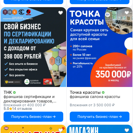
ТНК
Точка красоты
франшиза сертификации и
франшиза салона красоты
декларирования товаров,
Вложения от 400 000 ₽
Вложения от 3 500 000 ₽
продукции и услуг
5.0
14 отзывов
Получить бизнес-план
Получить бизнес-план