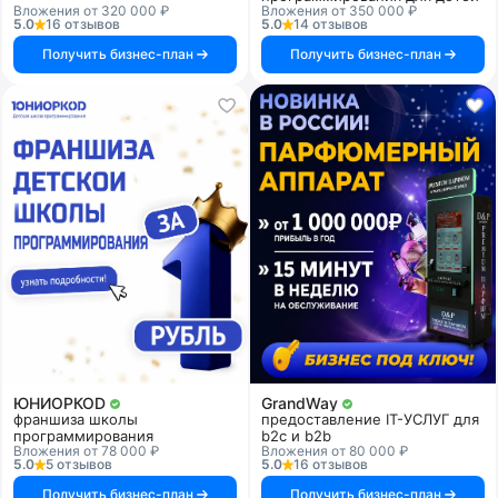
Вложения от 320 000 ₽
Вложения от 350 000 ₽
5.0
16 отзывов
5.0
14 отзывов
Получить бизнес-план
Получить бизнес-план
ЮНИОРКОD
GrandWay
франшиза школы
предоставление IT-УСЛУГ для
программирования
b2c и b2b
Вложения от 78 000 ₽
Вложения от 80 000 ₽
5.0
5 отзывов
5.0
16 отзывов
Получить бизнес-план
Получить бизнес-план