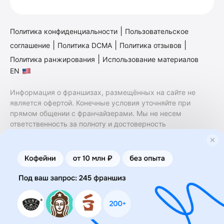
|
Политика конфиденциальности
Пользовательское
|
|
|
соглашение
Политика DCMA
Политика отзывов
|
Политика ранжирования
Использование материалов
EN
Информация о франшизах, размещённых на сайте не
является офертой. Конечные условия уточняйте при
прямом общении с франчайзерами. Мы не несем
ответственность за полноту и достоверность
содержащейся в них информации. Сайт не принадлежит
финансовой организации и на нем не оказываются
финансовые услуги. Заключение договоров
коммерческой концессии (франчайзинга) осуществляется
правообладателями/их представителями. Бизнесменс.ру
не является посредником или представителем
правообладателя и не несет ответственность за условия
предоставления франшизы и действия лиц,
осуществленные на основании информации, имеющейся