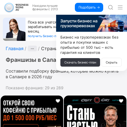
Находим
лучшие
Подобрать →
франшизы с 2013
Пока все учатся пользоваться ИИ, вы можете
зарабатывать на их обучении по 500 тыс. каждый
месяц
получить бизнес-план ↓
Бизнес на грузоперевозках без
опыта и покупки машин с
прибылью от 500 тыс – есть
Главная
···
Страница 4
гарантия на клиентов
Франшизы в Салаире
Скачать бизнес-план
Скрыть
Составили подборку франшиз, которые можно купить
в Салаире в 2026 году
Показано франшиз:
29
из
289