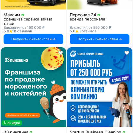
Максим
Персонал 24
франшиза сервиса заказа
аренда персонала
такси
Вложения от 150 000 ₽
Вложения от 550 000 ₽
5.0
18 отзывов
5.0
8 отзывов
Получить бизнес-план
Получить бизнес-план
% скидка
33 пингвина
Startup Business Cleaning