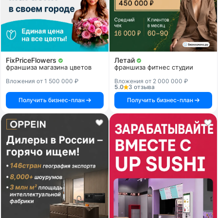
FixPriceFlowers
Летай
франшиза магазина цветов
франшиза фитнес студии
Вложения от 1 500 000 ₽
Вложения от 2 000 000 ₽
5.0
3 отзыва
Получить бизнес-план
Получить бизнес-план