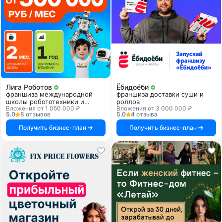
Лига Роботов
Ёбидоёби
франшиза международной
франшиза доставки суши и
школы робототехники и
роллов
Вложения от 1 050 000 ₽
Вложения от 3 000 000 ₽
программирования
5.0
8 отзывов
5.0
4 отзыва
Получить бизнес-план
Получить бизнес-план