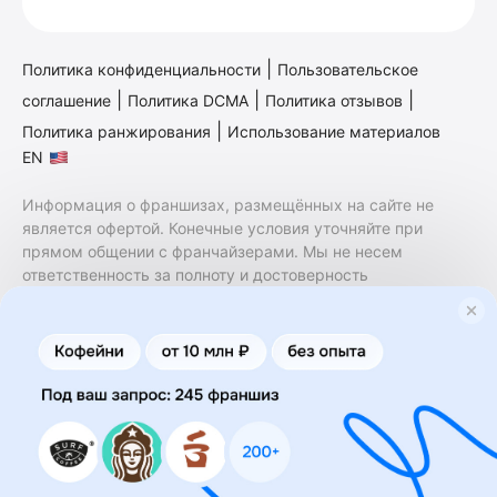
|
Политика конфиденциальности
Пользовательское
|
|
|
соглашение
Политика DCMA
Политика отзывов
|
Политика ранжирования
Использование материалов
EN
Информация о франшизах, размещённых на сайте не
является офертой. Конечные условия уточняйте при
прямом общении с франчайзерами. Мы не несем
ответственность за полноту и достоверность
содержащейся в них информации. Сайт не принадлежит
финансовой организации и на нем не оказываются
финансовые услуги. Заключение договоров
коммерческой концессии (франчайзинга) осуществляется
правообладателями/их представителями. Бизнесменс.ру
не является посредником или представителем
правообладателя и не несет ответственность за условия
предоставления франшизы и действия лиц,
осуществленные на основании информации, имеющейся