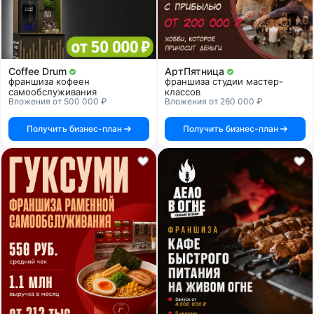
Coffee Drum
АртПятница
франшиза кофеен
франшиза студии мастер-
самообслуживания
классов
Вложения от 500 000 ₽
Вложения от 260 000 ₽
Получить бизнес-план
Получить бизнес-план