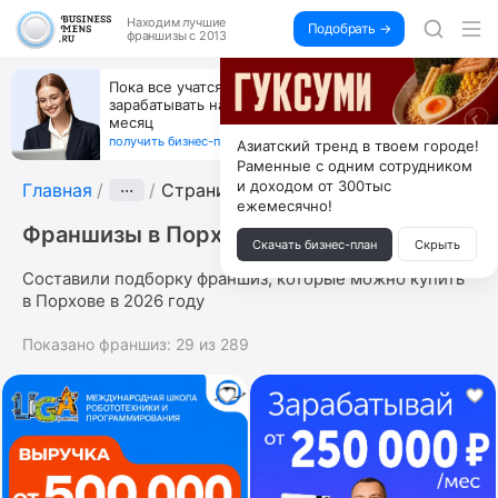
Находим
лучшие
Подобрать →
франшизы с 2013
Пока все учатся пользоваться ИИ, вы можете
зарабатывать на их обучении по 500 тыс. каждый
месяц
получить бизнес-план ↓
Азиатский тренд в твоем городе!
Раменные с одним сотрудником
и доходом от 300тыс
Главная
···
Страница 7
ежемесячно!
Франшизы в Порхове
Скачать бизнес-план
Скрыть
Составили подборку франшиз, которые можно купить
в Порхове в 2026 году
Показано франшиз:
29
из
289