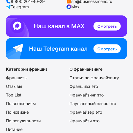
8 800 201-40-29
sp@businessmens.ru
Telegram
Max
Категории франшиз
О франчайзинге
Франшизы
Статьи по франчайзингу
Отзывы
Франшиза это
Top List
Франчайзинг это
По вложениям
Паушальный взнос это
По новизне
Франчайзер это
По популярности
Франчайзи это
Питание