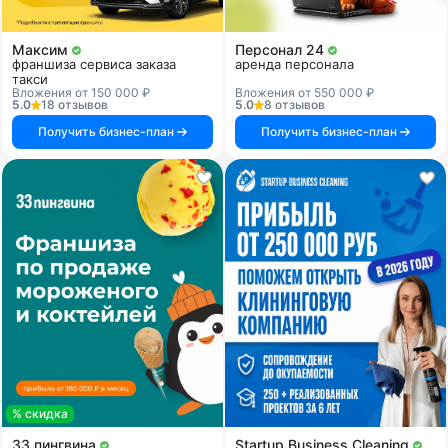
Максим
Персонал 24
франшиза сервиса заказа
аренда персонала
такси
Вложения от 150 000 ₽
Вложения от 550 000 ₽
5.0
18 отзывов
5.0
8 отзывов
Получить бизнес-план
Получить бизнес-план
% скидка
33 пингвина
Startup Business Cleaning