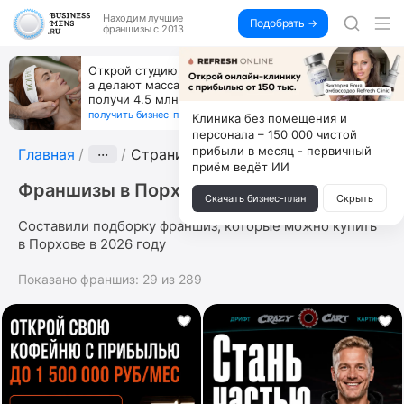
Находим
лучшие
Подобрать →
франшизы с 2013
Открой студию, где не колют и не режут,
а делают массаж лица руками и в первый же год
получи 4.5 млн
получить бизнес-план ↓
Клиника без помещения и
персонала – 150 000 чистой
прибыли в месяц - первичный
Главная
···
Страница 4
приём ведёт ИИ
Франшизы в Порхове
Скачать бизнес-план
Скрыть
Составили подборку франшиз, которые можно купить
в Порхове в 2026 году
Показано франшиз:
29
из
289