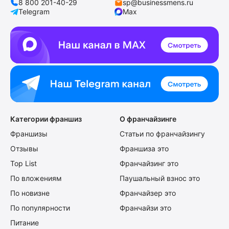
8 800 201-40-29
sp@businessmens.ru
Telegram
Max
Категории франшиз
О франчайзинге
Франшизы
Статьи по франчайзингу
Отзывы
Франшиза это
Top List
Франчайзинг это
По вложениям
Паушальный взнос это
По новизне
Франчайзер это
По популярности
Франчайзи это
Питание