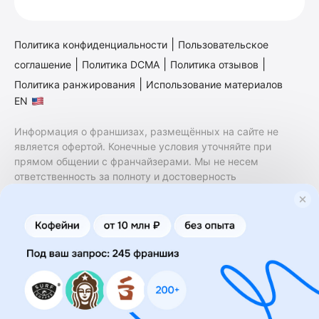
|
Политика конфиденциальности
Пользовательское
|
|
|
соглашение
Политика DCMA
Политика отзывов
|
Политика ранжирования
Использование материалов
EN
Информация о франшизах, размещённых на сайте не
является офертой. Конечные условия уточняйте при
прямом общении с франчайзерами. Мы не несем
ответственность за полноту и достоверность
содержащейся в них информации. Сайт не принадлежит
финансовой организации и на нем не оказываются
финансовые услуги. Заключение договоров
коммерческой концессии (франчайзинга) осуществляется
правообладателями/их представителями. Бизнесменс.ру
не является посредником или представителем
правообладателя и не несет ответственность за условия
предоставления франшизы и действия лиц,
осуществленные на основании информации, имеющейся