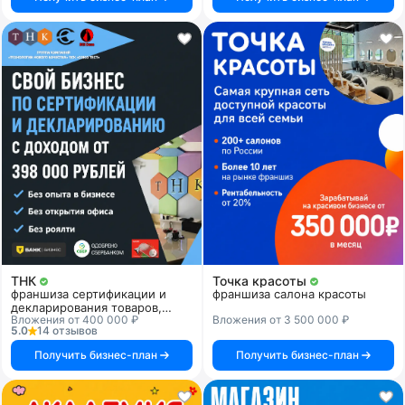
ТНК
Точка красоты
франшиза сертификации и
франшиза салона красоты
декларирования товаров,
Вложения от 400 000 ₽
Вложения от 3 500 000 ₽
продукции и услуг
5.0
14 отзывов
Получить бизнес-план
Получить бизнес-план