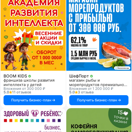
BOOM KIDS
ШефПорт
франшиза школы развития
магазин рыбы и
интеллекта у детей
морепродуктов премиального
Вложения от 300 000 ₽
Вложения от 1 200 000 ₽
качества
5.0
11 отзывов
5.0
3 отзыва
Получить бизнес-план
Получить бизнес-план