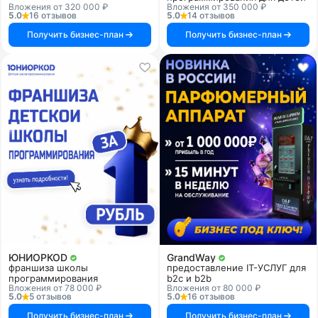
Вложения от 320 000 ₽
Вложения от 350 000 ₽
5.0
16 отзывов
5.0
14 отзывов
Получить бизнес-план
Получить бизнес-план
ЮНИОРКОD
GrandWay
франшиза школы
предоставление IT-УСЛУГ для
программирования
b2c и b2b
Вложения от 78 000 ₽
Вложения от 80 000 ₽
5.0
5 отзывов
5.0
16 отзывов
Получить бизнес-план
Получить бизнес-план