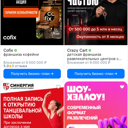
Cofix
Crazy Cart
франшиза кофейни
детская франшиза
развлекательных центров с
Вложения от 6 000 000 ₽
Вложения от 9 000 000 ₽
дрифт-картингом
5.0
3 отзыва
Получить бизнес-план
Получить бизнес-план