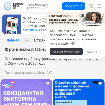
Находим
лучшие
Подобрать →
франшизы с 2013
За 90 тыс. открой магазин на Авито, дома ни
коробок, ни товара, ни склада, зато каждый месяц
+125 тыс. чистыми
получить бизнес-план ↓
Клиника без помещения и
персонала – 150 000 чистой
прибыли в месяц - первичный
Главная
···
Страница 8
приём ведёт ИИ
Франшизы в Обнинске
Скачать бизнес-план
Скрыть
Составили подборку франшиз, которые можно купить
в Обнинске в 2026 году
Показано франшиз:
29
из
289