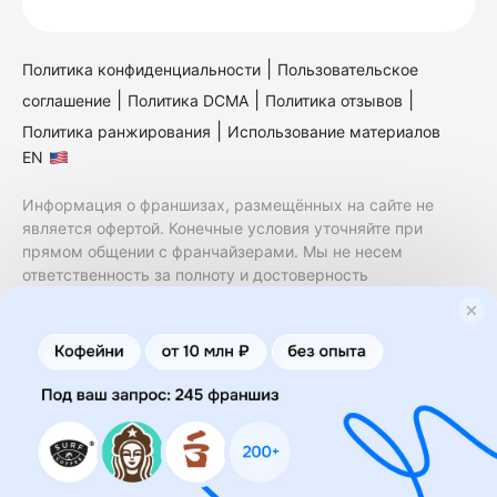
|
Политика конфиденциальности
Пользовательское
|
|
|
соглашение
Политика DCMA
Политика отзывов
|
Политика ранжирования
Использование материалов
EN
Информация о франшизах, размещённых на сайте не
является офертой. Конечные условия уточняйте при
прямом общении с франчайзерами. Мы не несем
ответственность за полноту и достоверность
содержащейся в них информации. Сайт не принадлежит
финансовой организации и на нем не оказываются
финансовые услуги. Заключение договоров
коммерческой концессии (франчайзинга) осуществляется
правообладателями/их представителями. Бизнесменс.ру
не является посредником или представителем
правообладателя и не несет ответственность за условия
предоставления франшизы и действия лиц,
осуществленные на основании информации, имеющейся