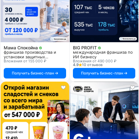
Мама Спокойна
BIG PROFIT
франшиза производства и
международная франшиза по
установки защитных
ИИ бизнесу
Вложения от 155 000 ₽
Вложения от 490 000 ₽
прозрачных решеток для
4.9
10 отзывов
детской безопасности
Получить бизнес-план
Получить бизнес-план