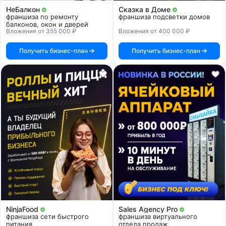
НеБалкон
Сказка в Доме
франшиза по ремонту
франшиза подсветки домов
балконов, окон и дверей
Вложения от 355 000 ₽
Вложения от 400 000 ₽
Получить бизнес-план
Получить бизнес-план
NinjaFood
Sales Agency Pro
франшиза сети быстрого
франшиза виртуального
питания
отдела продаж