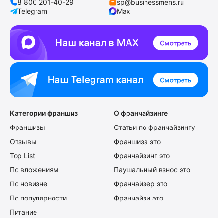
8 800 201-40-29
sp@businessmens.ru
Telegram
Max
Категории франшиз
О франчайзинге
Франшизы
Статьи по франчайзингу
Отзывы
Франшиза это
Top List
Франчайзинг это
По вложениям
Паушальный взнос это
По новизне
Франчайзер это
По популярности
Франчайзи это
Питание