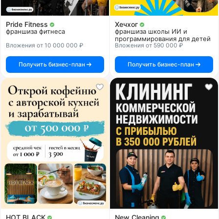
Pride Fitness
Хечхог
франшиза фитнеса
франшиза школы ИИ и
программирования для детей
Вложения от 10 000 000 ₽
Вложения от 590 000 ₽
Получить бизнес-план
Получить бизнес-план
HOT BLACK
New Cleaning