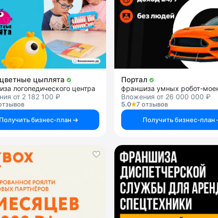
цветные цыплята
Портал
иза логопедического центра
франшиза умных робот-мое
ия от 2 182 100 ₽
Вложения от 26 000 000 ₽
отзывов
5.0
7 отзывов
Получить бизнес-план
Получить бизнес-план