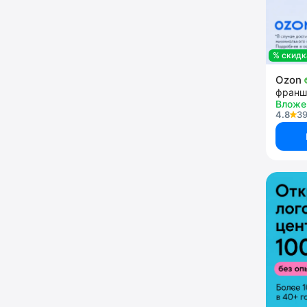
% скидк
Ozon
франш
Вложе
4.8
39