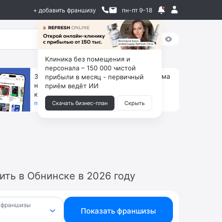
+ добавить франшизу
пн-пт 9-18
Клиника без помещения и
персонала – 150 000 чистой
За 90 тыс. открой магазин на Авито, дома
прибыли в месяц - первичный
ни коробок, ни товара, ни склада, зато
приём ведёт ИИ
каждый месяц +125 тыс. чистыми
получить бизнес-план ↓
Скачать бизнес-план
Скрыть
ть в Обнинске в 2026 году
 франшизы
Показать франшизы