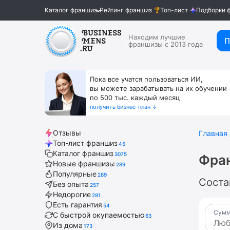
Каталог франшиз
Рейтинг франшиз
Топ-лист
Подборки 
Находим лучшие
П
франшизы с 2013 года
Пока все учатся пользоваться ИИ,
вы можете зарабатывать на их обучении
по 500 тыс. каждый месяц
получить бизнес-план ↓
Отзывы
Главная
Топ-лист франшиз
45
Каталог франшиз
3075
Фра
Новые франшизы
289
Популярные
289
Соста
Без опыта
257
Недорогие
291
Есть гарантия
54
Сумм
С быстрой окупаемостью
63
Из дома
173