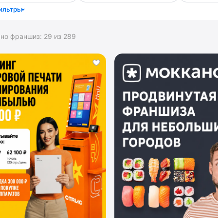
ильтры
ано франшиз:
29
из
289