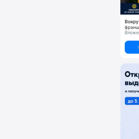
Вокру
франш
Вложе