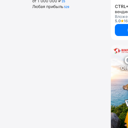
от 1 000 000 ₽
25
CTRL
Любая прибыль
529
венди
Вложе
5.0
16