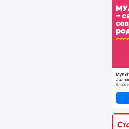
Муль
Вложе