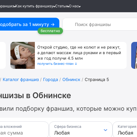
франшиз
Как купить франшизу
Статьи
О нас
одобрать за 1 минуту →
бесплатно
Открой студию, где не колют и не режут,
а делают массаж лица руками и в первый
же год получи 4.5 млн
получить бизнес-план ↓
Каталог франшиз
Города
Обнинск
Страница 5
ншизы в Обнинске
вили подборку франшиз, которые можно купи
а вложений
Сфера бизнеса
Категория