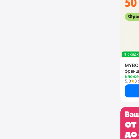
% скидк
MYB
Вложе
5.0
8 