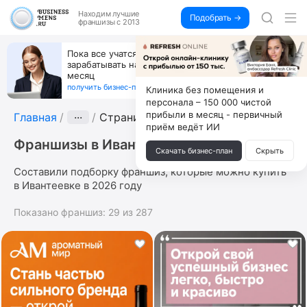
Находим
лучшие
Подобрать →
франшизы с 2013
Пока все учатся пользоваться ИИ, вы можете
зарабатывать на их обучении по 500 тыс. каждый
месяц
получить бизнес-план ↓
Клиника без помещения и
персонала – 150 000 чистой
прибыли в месяц - первичный
Главная
···
Страница 3
приём ведёт ИИ
Франшизы в Ивантеевке
Скачать бизнес-план
Скрыть
Составили подборку франшиз, которые можно купить
в Ивантеевке в 2026 году
Показано франшиз:
29
из
287