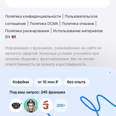
|
Политика конфиденциальности
Пользовательское
|
|
|
соглашение
Политика DCMA
Политика отзывов
|
Политика ранжирования
Использование материалов
EN
Информация о франшизах, размещённых на сайте не
является офертой. Конечные условия уточняйте при
прямом общении с франчайзерами. Мы не несем
ответственность за полноту и достоверность
содержащейся в них информации. Сайт не принадлежит
финансовой организации и на нем не оказываются
финансовые услуги. Заключение договоров
коммерческой концессии (франчайзинга) осуществляется
правообладателями/их представителями. Бизнесменс.ру
не является посредником или представителем
правообладателя и не несет ответственность за условия
предоставления франшизы и действия лиц,
осуществленные на основании информации, имеющейся