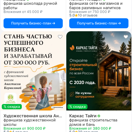
франшиза шоколада ручной
франшиза сети магазинов и
работы
баров разливных напитков
Вложения от 45 000 ₽
Вложения от 750 000 ₽
5.0
10 отзывов
Получить бизнес-план
Получить бизнес-план
% скидка
% скидка
Художественная школа Анастасии Корниловой
Каркас Тайги
франшиза художественной
франшиза строительства
школы
домов и бань
Вложения от 900 000 ₽
Вложения от 380 000 ₽
5.0
4 отзыва
5.0
39 отзывов