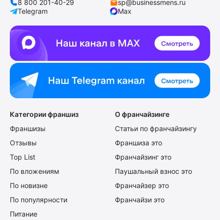
8 800 201-40-29
sp@businessmens.ru
Telegram
Max
Категории франшиз
О франчайзинге
Франшизы
Статьи по франчайзингу
Отзывы
Франшиза это
Top List
Франчайзинг это
По вложениям
Паушальный взнос это
По новизне
Франчайзер это
По популярности
Франчайзи это
Питание