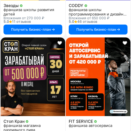
Звезды
CODDY
франшиза школы развития
франшиза школы
детей
программирования и дизайна
Вложения от 270 000 ₽
Вложения от 650 000 ₽
для детей
5.0
11 отзывов
5.0
46 отзывов
Получить бизнес-план
Получить бизнес-план
Стоп Кран
FIT SERVICE
франшиза магазина
франшиза автосервиса
разливного пива