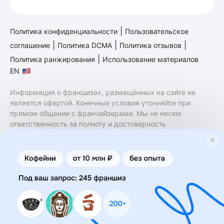
|
Политика конфиденциальности
Пользовательское
|
|
|
соглашение
Политика DCMA
Политика отзывов
|
Политика ранжирования
Использование материалов
EN
Информация о франшизах, размещённых на сайте не
является офертой. Конечные условия уточняйте при
прямом общении с франчайзерами. Мы не несем
ответственность за полноту и достоверность
содержащейся в них информации. Сайт не принадлежит
финансовой организации и на нем не оказываются
финансовые услуги. Заключение договоров
коммерческой концессии (франчайзинга) осуществляется
правообладателями/их представителями. Бизнесменс.ру
не является посредником или представителем
правообладателя и не несет ответственность за условия
предоставления франшизы и действия лиц,
осуществленные на основании информации, имеющейся