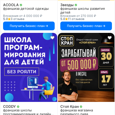
ACOOLA
Звезды
франшиза детской одежды
франшиза школы развития
детей
Вложения от 4 000 000 ₽
Вложения от 270 000 ₽
5.0
3 отзыва
5.0
11 отзывов
Получить бизнес-план
Получить бизнес-план
CODDY
Стоп Кран
франшиза школы
франшиза магазина
программирования и дизайна
разливного пива