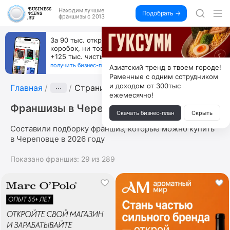
Находим
лучшие
Подобрать →
франшизы с 2013
За 90 тыс. открой магазин на Авито, дома ни
коробок, ни товара, ни склада, зато каждый месяц
+125 тыс. чистыми
получить бизнес-план ↓
Азиатский тренд в твоем городе!
Раменные с одним сотрудником
и доходом от 300тыс
Главная
···
Страница 3
ежемесячно!
Франшизы в Череповце
Скачать бизнес-план
Скрыть
Составили подборку франшиз, которые можно купить
в Череповце в 2026 году
Показано франшиз:
29
из
289