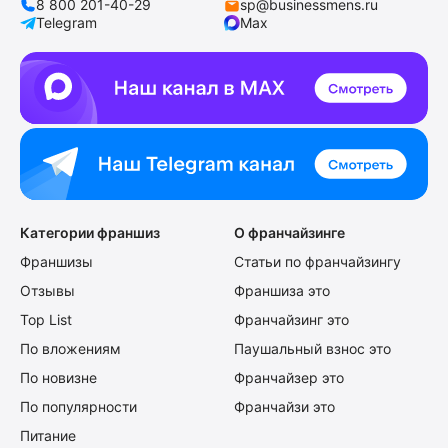
8 800 201-40-29
sp@businessmens.ru
Telegram
Max
Категории франшиз
О франчайзинге
Франшизы
Статьи по франчайзингу
Отзывы
Франшиза это
Top List
Франчайзинг это
По вложениям
Паушальный взнос это
По новизне
Франчайзер это
По популярности
Франчайзи это
Питание