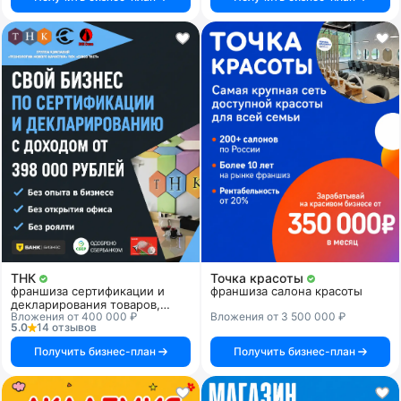
ТНК
Точка красоты
франшиза сертификации и
франшиза салона красоты
декларирования товаров,
Вложения от 400 000 ₽
Вложения от 3 500 000 ₽
продукции и услуг
5.0
14 отзывов
Получить бизнес-план
Получить бизнес-план