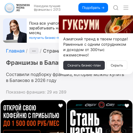
Находим
лучшие
Подобрать →
франшизы с 2013
Пока все учатся пользоваться ИИ, вы можете
зарабатывать на их обучении по 500 тыс. каждый
месяц
получить бизнес-план ↓
Азиатский тренд в твоем городе!
Раменные с одним сотрудником
и доходом от 300тыс
Главная
···
Страница 4
ежемесячно!
Франшизы в Балаково
Скачать бизнес-план
Скрыть
Составили подборку франшиз, которые можно купить
в Балаково в 2026 году
Показано франшиз:
29
из
289