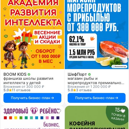
BOOM KIDS
ШефПорт
франшиза школы развития
магазин рыбы и
интеллекта у детей
морепродуктов премиального
Вложения от 300 000 ₽
Вложения от 1 200 000 ₽
качества
5.0
11 отзывов
5.0
3 отзыва
Получить бизнес-план
Получить бизнес-план