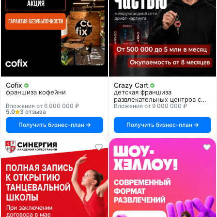
Cofix
Crazy Cart
франшиза кофейни
детская франшиза
развлекательных центров с
Вложения от 6 000 000 ₽
Вложения от 9 000 000 ₽
дрифт-картингом
5.0
3 отзыва
Получить бизнес-план
Получить бизнес-план