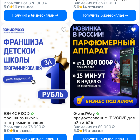
Вложения от 320 000 ₽
Вложения от 350 000 ₽
5.0
16 отзывов
5.0
14 отзывов
Получить бизнес-план
Получить бизнес-план
ЮНИОРКОD
GrandWay
франшиза школы
предоставление IT-УСЛУГ для
программирования
b2c и b2b
Вложения от 78 000 ₽
Вложения от 80 000 ₽
5.0
5 отзывов
5.0
16 отзывов
Получить бизнес-план
Получить бизнес-план