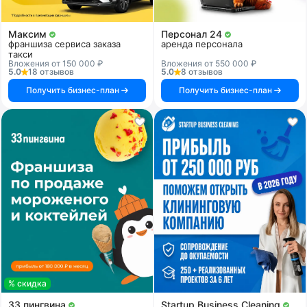
Максим
Персонал 24
франшиза сервиса заказа
аренда персонала
такси
Вложения от 150 000 ₽
Вложения от 550 000 ₽
5.0
18 отзывов
5.0
8 отзывов
Получить бизнес-план
Получить бизнес-план
% скидка
33 пингвина
Startup Business Cleaning