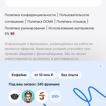
|
Политика конфиденциальности
Пользовательское
|
|
|
соглашение
Политика DCMA
Политика отзывов
|
Политика ранжирования
Использование материалов
EN
Информация о франшизах, размещённых на сайте не
является офертой. Конечные условия уточняйте при
прямом общении с франчайзерами. Мы не несем
ответственность за полноту и достоверность
содержащейся в них информации. Сайт не принадлежит
финансовой организации и на нем не оказываются
финансовые услуги. Заключение договоров
коммерческой концессии (франчайзинга) осуществляется
правообладателями/их представителями. Бизнесменс.ру
не является посредником или представителем
правообладателя и не несет ответственность за условия
предоставления франшизы и действия лиц,
осуществленные на основании информации, имеющейся