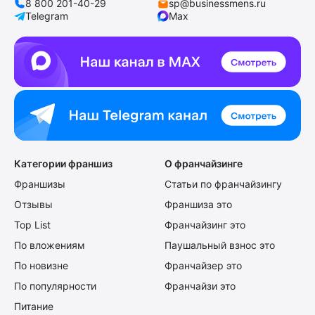
8 800 201-40-29
sp@businessmens.ru
Telegram
Max
Категории франшиз
О франчайзинге
Франшизы
Статьи по франчайзингу
Отзывы
Франшиза это
Top List
Франчайзинг это
По вложениям
Паушальный взнос это
По новизне
Франчайзер это
По популярности
Франчайзи это
Питание