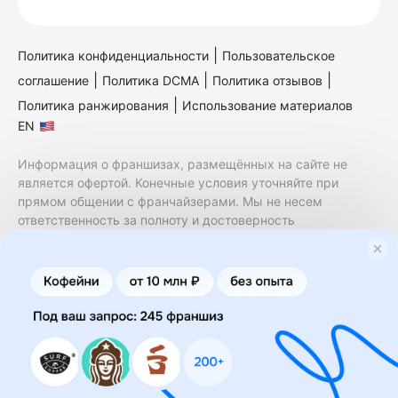
|
Политика конфиденциальности
Пользовательское
|
|
|
соглашение
Политика DCMA
Политика отзывов
|
Политика ранжирования
Использование материалов
EN
Информация о франшизах, размещённых на сайте не
является офертой. Конечные условия уточняйте при
прямом общении с франчайзерами. Мы не несем
ответственность за полноту и достоверность
содержащейся в них информации. Сайт не принадлежит
финансовой организации и на нем не оказываются
финансовые услуги. Заключение договоров
коммерческой концессии (франчайзинга) осуществляется
правообладателями/их представителями. Бизнесменс.ру
не является посредником или представителем
правообладателя и не несет ответственность за условия
предоставления франшизы и действия лиц,
осуществленные на основании информации, имеющейся