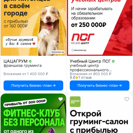
ЦАЦАГРУМ
Учебный Центр ПСГ
франшиза груминга
учебный центр
профессионального
Вложения от 1 400 000 ₽
Вложения от 800 000 ₽
образования
5.0
1 отзыв
Получить бизнес-план
Получить бизнес-план