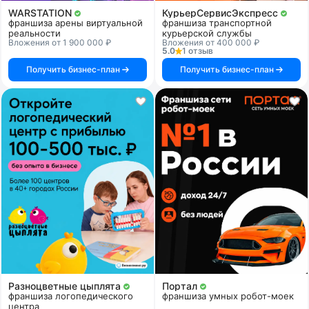
WARSTATION
КурьерСервисЭкспресс
франшиза арены виртуальной
франшиза транспортной
реальности
курьерской службы
Вложения от 1 900 000 ₽
Вложения от 400 000 ₽
5.0
1 отзыв
Получить бизнес-план
Получить бизнес-план
Разноцветные цыплята
Портал
франшиза логопедического
франшиза умных робот-моек
центра