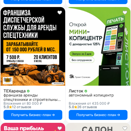
ТЕХаренда
Листок
франшиза аренды
автономный копицентр
спецтехники и строительных
Вложения от 80 000 ₽
Вложения от 435 000 ₽
услуг
5.0
12 отзывов
5.0
26 отзывов
Получить бизнес-план
Получить бизнес-план