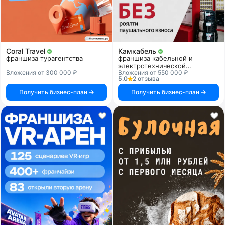
Coral Travel
Камкабель
франшиза турагентства
франшиза кабельной и
электротехнической
Вложения от 300 000 ₽
Вложения от 550 000 ₽
продукции
5.0
2 отзыва
Получить бизнес-план
Получить бизнес-план