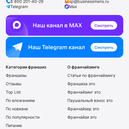
8 800 201-40-29
sp@businessmens.ru
Telegram
Max
Категории франшиз
О франчайзинге
Франшизы
Статьи по франчайзингу
Отзывы
Франшиза это
Top List
Франчайзинг это
По вложениям
Паушальный взнос это
По новизне
Франчайзер это
По популярности
Франчайзи это
Питание