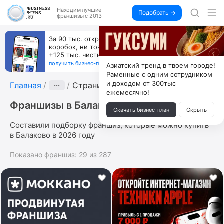
Находим
лучшие
Подобрать →
франшизы с 2013
За 90 тыс. открой магазин на Авито, дома ни
коробок, ни товара, ни склада, зато каждый месяц
+125 тыс. чистыми
получить бизнес-план ↓
Азиатский тренд в твоем городе!
Раменные с одним сотрудником
и доходом от 300тыс
Главная
···
Страница 5
ежемесячно!
Франшизы в Балаково
Скачать бизнес-план
Скрыть
Составили подборку франшиз, которые можно купить
в Балаково в 2026 году
Показано франшиз:
29
из
287