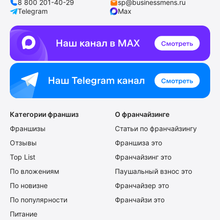
8 800 201-40-29
sp@businessmens.ru
Telegram
Max
Категории франшиз
О франчайзинге
Франшизы
Статьи по франчайзингу
Отзывы
Франшиза это
Top List
Франчайзинг это
По вложениям
Паушальный взнос это
По новизне
Франчайзер это
По популярности
Франчайзи это
Питание