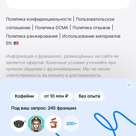
|
Политика конфиденциальности
Пользовательское
|
|
|
соглашение
Политика DCMA
Политика отзывов
|
Политика ранжирования
Использование материалов
EN
Информация о франшизах, размещённых на сайте не
является офертой. Конечные условия уточняйте при
прямом общении с франчайзерами. Мы не несем
ответственность за полноту и достоверность
содержащейся в них информации. Сайт не принадлежит
финансовой организации и на нем не оказываются
финансовые услуги. Заключение договоров
коммерческой концессии (франчайзинга) осуществляется
правообладателями/их представителями. Бизнесменс.ру
не является посредником или представителем
правообладателя и не несет ответственность за условия
предоставления франшизы и действия лиц,
осуществленные на основании информации, имеющейся