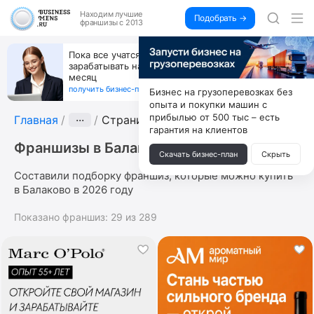
Находим
лучшие
Подобрать →
франшизы с 2013
Пока все учатся пользоваться ИИ, вы можете
зарабатывать на их обучении по 500 тыс. каждый
месяц
получить бизнес-план ↓
Бизнес на грузоперевозках без
опыта и покупки машин с
прибылью от 500 тыс – есть
Главная
···
Страница 3
гарантия на клиентов
Франшизы в Балаково
Скачать бизнес-план
Скрыть
Составили подборку франшиз, которые можно купить
в Балаково в 2026 году
Показано франшиз:
29
из
289