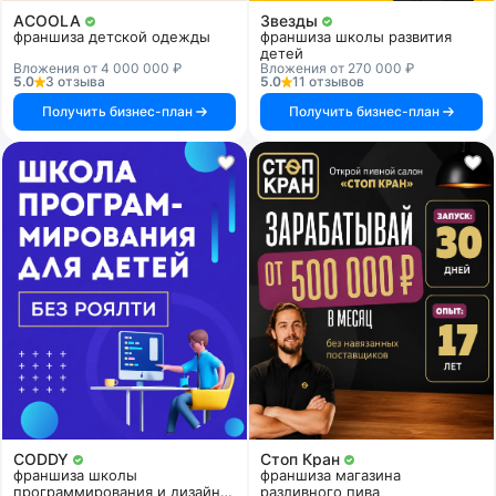
ACOOLA
Звезды
франшиза детской одежды
франшиза школы развития
детей
Вложения от 4 000 000 ₽
Вложения от 270 000 ₽
5.0
3 отзыва
5.0
11 отзывов
Получить бизнес-план
Получить бизнес-план
CODDY
Стоп Кран
франшиза школы
франшиза магазина
программирования и дизайна
разливного пива