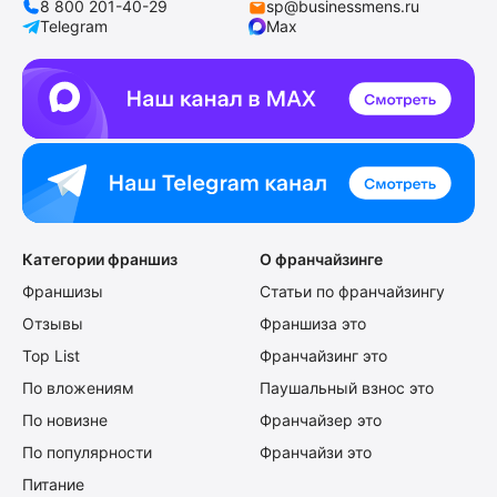
8 800 201-40-29
sp@businessmens.ru
Telegram
Max
Категории франшиз
О франчайзинге
Франшизы
Статьи по франчайзингу
Отзывы
Франшиза это
Top List
Франчайзинг это
По вложениям
Паушальный взнос это
По новизне
Франчайзер это
По популярности
Франчайзи это
Питание