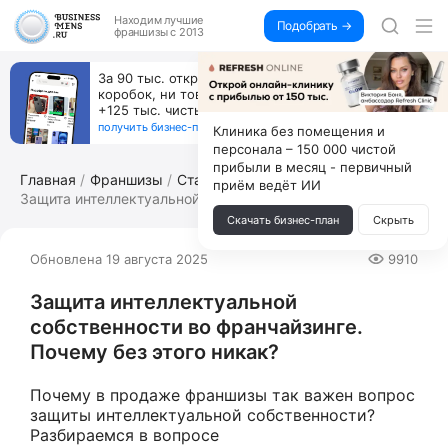
Находим
лучшие
Подобрать →
франшизы с 2013
За 90 тыс. открой магазин на Авито, дома ни
коробок, ни товара, ни склада, зато каждый месяц
+125 тыс. чистыми
получить бизнес-план ↓
Клиника без помещения и
персонала – 150 000 чистой
прибыли в месяц - первичный
Главная
Франшизы
Статьи по франчайзингу
приём ведёт ИИ
Защита интеллектуальной с...
Скачать бизнес-план
Скрыть
Обновлена 19 августа 2025
9910
Защита интеллектуальной
собственности во франчайзинге.
Почему без этого никак?
Почему в продаже франшизы так важен вопрос
защиты интеллектуальной собственности?
Разбираемся в вопросе