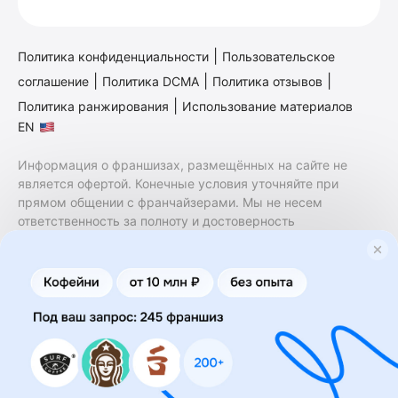
|
Политика конфиденциальности
Пользовательское
|
|
|
соглашение
Политика DCMA
Политика отзывов
|
Политика ранжирования
Использование материалов
EN
Информация о франшизах, размещённых на сайте не
является офертой. Конечные условия уточняйте при
прямом общении с франчайзерами. Мы не несем
ответственность за полноту и достоверность
содержащейся в них информации. Сайт не принадлежит
финансовой организации и на нем не оказываются
финансовые услуги. Заключение договоров
коммерческой концессии (франчайзинга) осуществляется
правообладателями/их представителями. Бизнесменс.ру
не является посредником или представителем
правообладателя и не несет ответственность за условия
предоставления франшизы и действия лиц,
осуществленные на основании информации, имеющейся