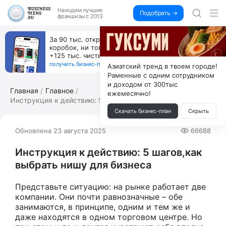
Находим
лучшие
Подобрать →
франшизы с 2013
За 90 тыс. открой магазин на Авито, дома ни
коробок, ни товара, ни склада, зато каждый месяц
+125 тыс. чистыми
получить бизнес-план ↓
Азиатский тренд в твоем городе!
Раменные с одним сотрудником
и доходом от 300тыс
Главная
Главное
ежемесячно!
Инструкция к действию: 5 шагов,как вы...
Скачать бизнес-план
Скрыть
Обновлена 23 августа 2025
66688
Инструкция к действию: 5 шагов,как
выбрать нишу для бизнеса
Представьте ситуацию: на рынке работает две
компании. Они почти равнозначные – обе
занимаются, в принципе, одним и тем же и
даже находятся в одном торговом центре. Но