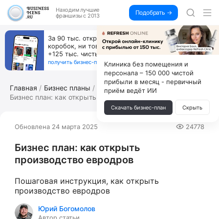
Находим
лучшие
Подобрать →
франшизы с 2013
Пока все учатся пользоваться ИИ, вы можете
зарабатывать на их обучении по 500 тыс. каждый
месяц
получить бизнес-план ↓
Клиника без помещения и
персонала – 150 000 чистой
прибыли в месяц - первичный
Главная
Бизнес планы
приём ведёт ИИ
Бизнес план: как открыть производство...
Скачать бизнес-план
Скрыть
Обновлена 24 марта 2025
24778
Бизнес план: как открыть
производство евродров
Пошаговая инструкция, как открыть
производство евродров
Юрий Богомолов
Автор статьи