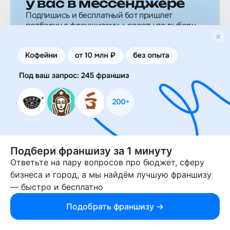
у вас в мессенджере
Подпишись и бесплатный бот пришлет
подборку с франшизами + советы по выбору
Telegram
Max
Подпишитесь
на рассылку
Подбери франшизу за 1 минуту
Подписаться
Ответьте на пару вопросов про бюджет, сферу
Оставляя почту, вы даёте согласие на обработку
бизнеса и город, а мы найдём лучшую франшизу
персональных данных
— быстро и бесплатно
Подобрать франшизу →
Скачайте