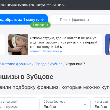
франшиз
Как купить франшизу
Статьи
О нас
одобрать за 1 минуту →
бесплатно
Открой студию, где не колют и не режут,
а делают массаж лица руками и в первый
же год получи 4.5 млн
получить бизнес-план ↓
Каталог франшиз
Города
Зубцов
Страница 7
ншизы в Зубцове
вили подборку франшиз, которые можно купи
а вложений
Сфера бизнеса
Категория