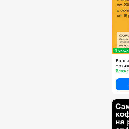
% скидк
Варо
франш
Вложе