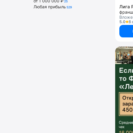
от 1 000 000 ₽
25
Лига 
Любая прибыль
529
Вложен
5.0
8 