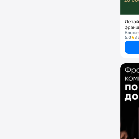
Лета
франш
Вложен
5.0
3 