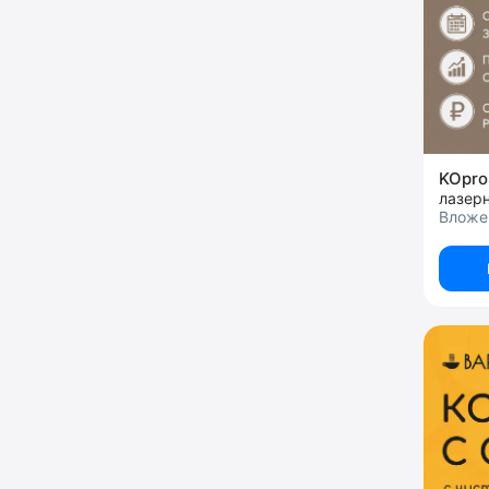
KOpro
лазерн
Вложен