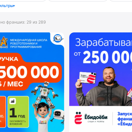
ильтры
ано франшиз:
29
из
289