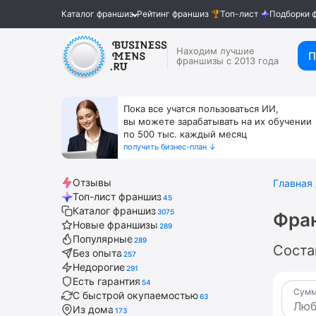
Каталог франшиз
Рейтинг франшиз
Топ-лист
Подборки 
Находим лучшие
П
франшизы с 2013 года
Пока все учатся пользоваться ИИ,
вы можете зарабатывать на их обучении
по 500 тыс. каждый месяц
получить бизнес-план ↓
Отзывы
Главная
Топ-лист франшиз
45
Каталог франшиз
3075
Фра
Новые франшизы
289
Популярные
289
Соста
Без опыта
257
Недорогие
291
Есть гарантия
54
Сумм
С быстрой окупаемостью
63
Из дома
173