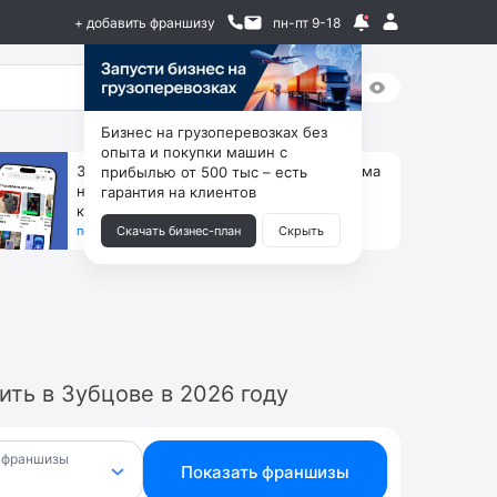
+ добавить франшизу
пн-пт 9-18
Бизнес на грузоперевозках без
опыта и покупки машин с
За 90 тыс. открой магазин на Авито, дома
прибылью от 500 тыс – есть
ни коробок, ни товара, ни склада, зато
гарантия на клиентов
каждый месяц +125 тыс. чистыми
получить бизнес-план ↓
Скачать бизнес-план
Скрыть
ть в Зубцове в 2026 году
 франшизы
Показать франшизы