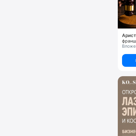
Арист
Вложе