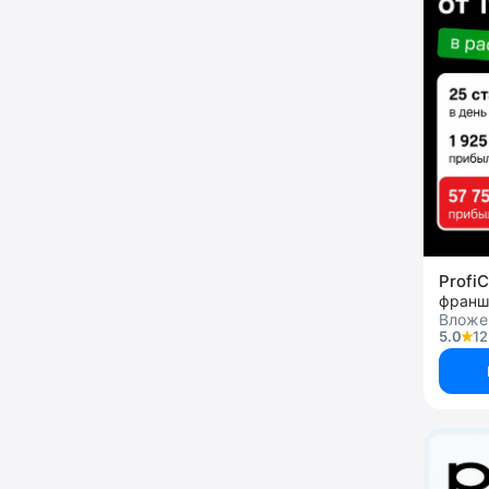
ProfiC
франш
Вложен
5.0
12