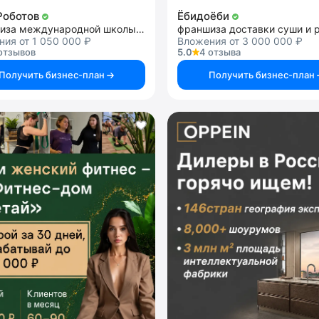
Роботов
Ёбидоёби
франшиза международной школы робототехники и программирования
франшиза доставки суши и 
ия от 1 050 000 ₽
Вложения от 3 000 000 ₽
отзывов
5.0
4 отзыва
Получить бизнес-план
Получить бизнес-план