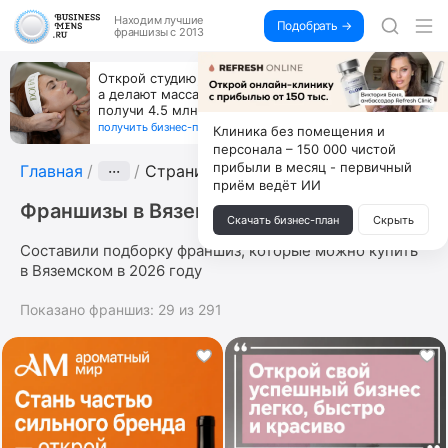
Находим
лучшие
Подобрать →
франшизы с 2013
Открой студию, где не колют и не режут,
а делают массаж лица руками и в первый же год
получи 4.5 млн
получить бизнес-план ↓
Клиника без помещения и
персонала – 150 000 чистой
прибыли в месяц - первичный
Главная
···
Страница 3
приём ведёт ИИ
Франшизы в Вяземском
Скачать бизнес-план
Скрыть
Составили подборку франшиз, которые можно купить
в Вяземском в 2026 году
Показано франшиз:
29
из
291