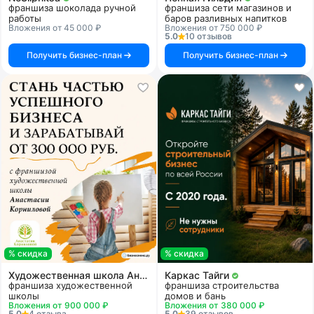
франшиза шоколада ручной
франшиза сети магазинов и
работы
баров разливных напитков
Вложения от 45 000 ₽
Вложения от 750 000 ₽
5.0
10 отзывов
Получить бизнес-план
Получить бизнес-план
% скидка
% скидка
Художественная школа Анастасии Корниловой
Каркас Тайги
франшиза художественной
франшиза строительства
школы
домов и бань
Вложения от 900 000 ₽
Вложения от 380 000 ₽
5.0
4 отзыва
5.0
39 отзывов