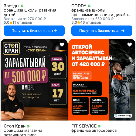
Звезды
CODDY
франшиза школы развития
франшиза школы
детей
программирования и дизайна
Вложения от 270 000 ₽
Вложения от 650 000 ₽
для детей
5.0
11 отзывов
5.0
46 отзывов
Получить бизнес-план
Получить бизнес-план
Стоп Кран
FIT SERVICE
франшиза магазина
франшиза автосервиса
разливного пива