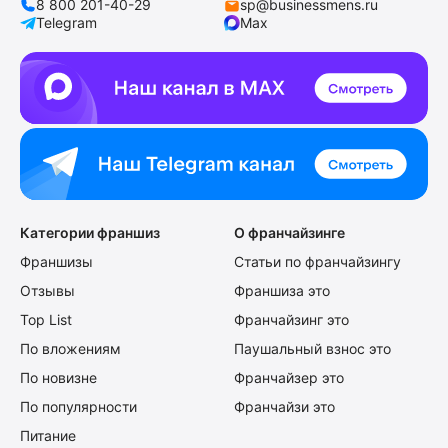
8 800 201-40-29
sp@businessmens.ru
Telegram
Max
Категории франшиз
О франчайзинге
Франшизы
Статьи по франчайзингу
Отзывы
Франшиза это
Top List
Франчайзинг это
По вложениям
Паушальный взнос это
По новизне
Франчайзер это
По популярности
Франчайзи это
Питание