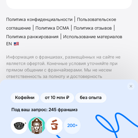
|
Политика конфиденциальности
Пользовательское
|
|
|
соглашение
Политика DCMA
Политика отзывов
|
Политика ранжирования
Использование материалов
EN
Информация о франшизах, размещённых на сайте не
является офертой. Конечные условия уточняйте при
прямом общении с франчайзерами. Мы не несем
ответственность за полноту и достоверность
содержащейся в них информации. Сайт не принадлежит
финансовой организации и на нем не оказываются
финансовые услуги. Заключение договоров
коммерческой концессии (франчайзинга) осуществляется
правообладателями/их представителями. Бизнесменс.ру
не является посредником или представителем
правообладателя и не несет ответственность за условия
предоставления франшизы и действия лиц,
осуществленные на основании информации, имеющейся