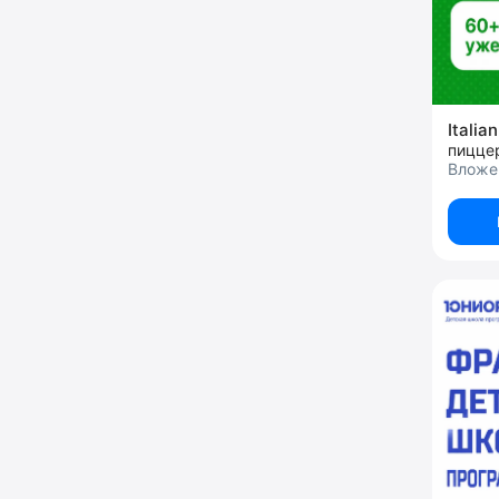
Italia
пицце
Вложен