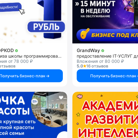
ОРКОD
GrandWay
франшиза школы программирования
ия от 78 000 ₽
Вложения от 80 000 ₽
отзывов
5.0
16 отзывов
Получить бизнес-план
Получить бизнес-план