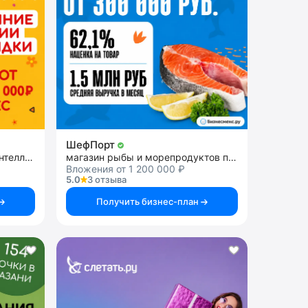
ШефПорт
франшиза школы развития интеллекта у детей
магазин рыбы и морепродуктов премиального качества
Вложения от 1 200 000 ₽
5.0
3 отзыва
Получить бизнес-план