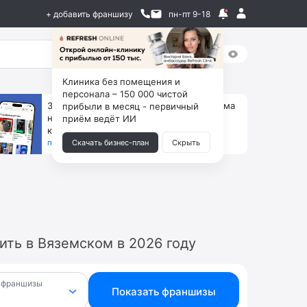
+ добавить франшизу
пн-пт 9-18
Клиника без помещения и
персонала – 150 000 чистой
За 90 тыс. открой магазин на Авито, дома
прибыли в месяц - первичный
ни коробок, ни товара, ни склада, зато
приём ведёт ИИ
каждый месяц +125 тыс. чистыми
получить бизнес-план ↓
Скачать бизнес-план
Скрыть
ть в Вяземском в 2026 году
 франшизы
Показать франшизы