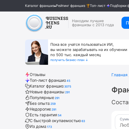
Каталог франшиз
Рейтинг франшиз
Топ-лист
Подборки 
Находим лучшие
П
франшизы с 2013 года
Пока все учатся пользоваться ИИ,
вы можете зарабатывать на их обучении
по 500 тыс. каждый месяц
получить бизнес-план ↓
Отзывы
Главная
Топ-лист франшиз
45
Каталог франшиз
3075
Фра
Новые франшизы
291
Популярные
291
Соста
Без опыта
259
Недорогие
291
Есть гарантия
54
Сумм
С быстрой окупаемостью
63
Из дома
173