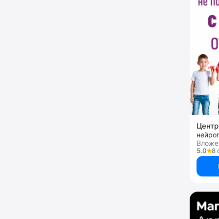
нейроп
Вложен
5.0
8 