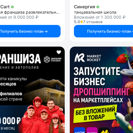
 Cart
Синергия
детская франшиза развлекательных центров с дрифт-картингом
танцевальная школа
ия от 9 000 000 ₽
Вложения от 1 300 000 ₽
5.0
7 отзывов
Получить бизнес-план
Получить бизнес-план