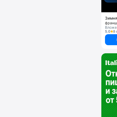
Зимня
Вложе
5.0
8 