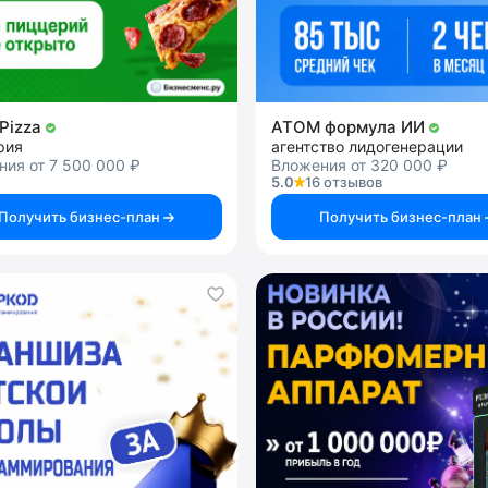
nPizza
АТОМ формула ИИ
рия
агентство лидогенерации
ия от 7 500 000 ₽
Вложения от 320 000 ₽
5.0
16 отзывов
Получить бизнес-план
Получить бизнес-план