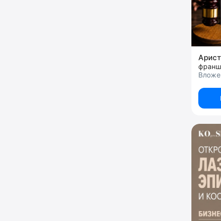
Арист
Вложе