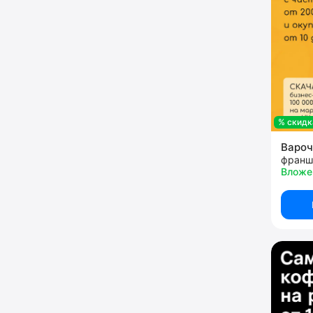
% скидк
Варо
франш
Вложе