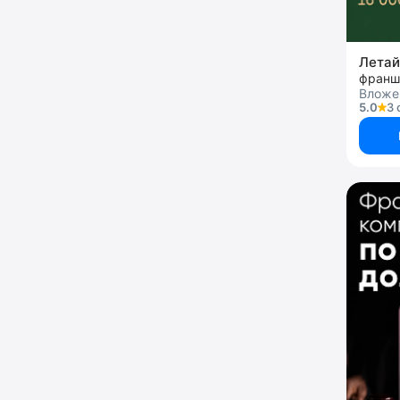
Лета
франш
Вложен
5.0
3 