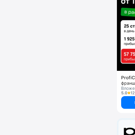
ProfiC
франш
Вложен
5.0
12