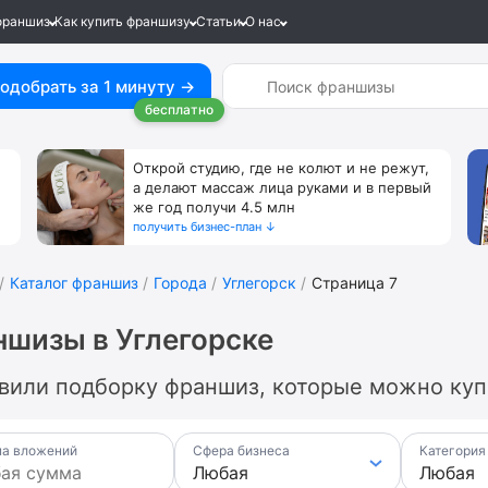
франшиз
Как купить франшизу
Статьи
О нас
одобрать за 1 минуту →
бесплатно
Открой студию, где не колют и не режут,
а делают массаж лица руками и в первый
же год получи 4.5 млн
получить бизнес-план ↓
Каталог франшиз
Города
Углегорск
Страница 7
шизы в Углегорске
вили подборку франшиз, которые можно купи
а вложений
Сфера бизнеса
Категория