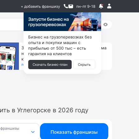
+ добавить франшизу
пн-пт 9-18
Бизнес на грузоперевозках без
опыта и покупки машин с
За 90 тыс. открой магазин на Авито, дома
прибылью от 500 тыс – есть
ни коробок, ни товара, ни склада, зато
гарантия на клиентов
каждый месяц +125 тыс. чистыми
получить бизнес-план ↓
Скачать бизнес-план
Скрыть
ть в Углегорске в 2026 году
 франшизы
Показать франшизы