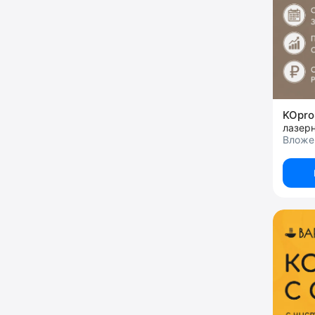
KOpro
лазерн
Вложен