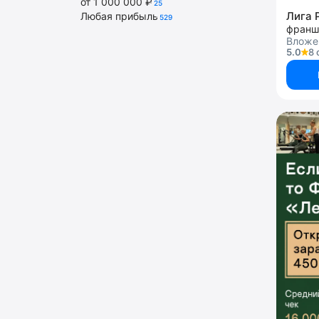
от 1 000 000 ₽
25
Лига 
Любая прибыль
529
Вложен
5.0
8 