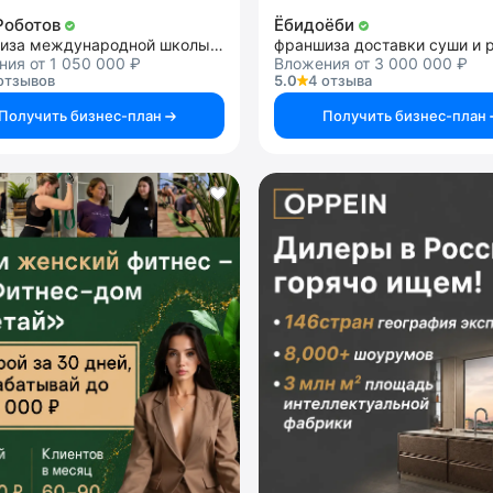
Роботов
Ёбидоёби
франшиза международной школы робототехники и программирования
франшиза доставки суши и 
ия от 1 050 000 ₽
Вложения от 3 000 000 ₽
отзывов
5.0
4 отзыва
Получить бизнес-план
Получить бизнес-план