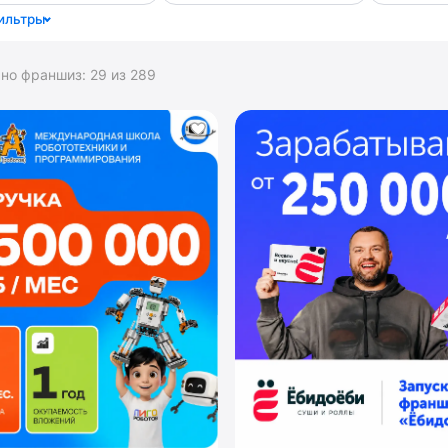
ильтры
ано франшиз:
29
из
289