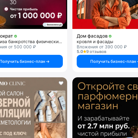
ократ
Дом фасадов
франшиза банкротства физических лиц ЮК
кровля и фасады
ния от 500 000 ₽
Вложения от 390 000 ₽
5.0
9 отзывов
Получить бизнес-план
Получить бизнес-план