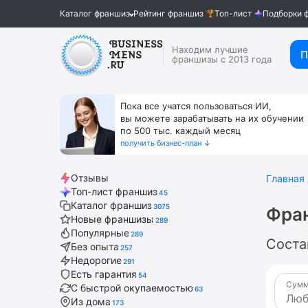
Каталог франшиз
Рейтинг франшиз
Топ-лист
Подборки 
Находим лучшие
П
франшизы с 2013 года
Пока все учатся пользоваться ИИ,
вы можете зарабатывать на их обучении
по 500 тыс. каждый месяц
получить бизнес-план ↓
Отзывы
Главная
Топ-лист франшиз
45
Каталог франшиз
3075
Фран
Новые франшизы
289
Популярные
289
Соста
Без опыта
257
Недорогие
291
Есть гарантия
54
Сумм
С быстрой окупаемостью
63
Из дома
173