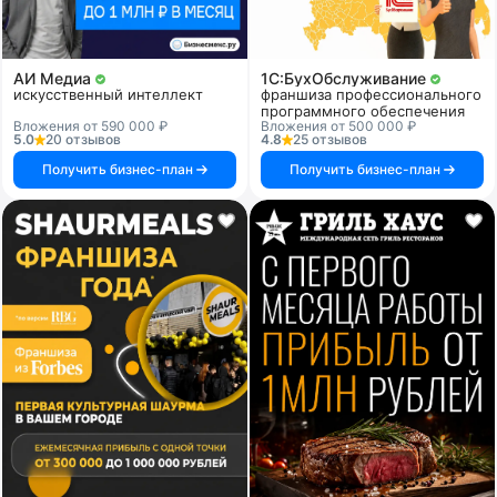
АИ Медиа
1C:БухОбслуживание
искусственный интеллект
франшиза профессионального
программного обеспечения
Вложения от 590 000 ₽
Вложения от 500 000 ₽
5.0
20 отзывов
4.8
25 отзывов
Получить бизнес-план
Получить бизнес-план