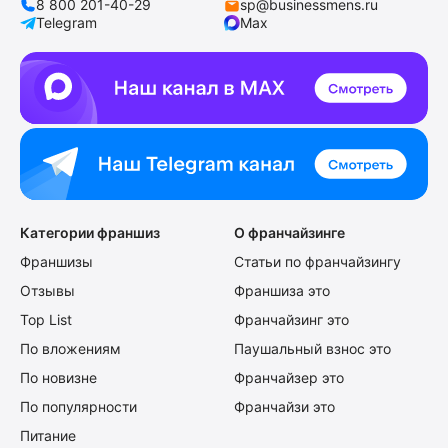
8 800 201-40-29
sp@businessmens.ru
Telegram
Max
Категории франшиз
О франчайзинге
Франшизы
Статьи по франчайзингу
Отзывы
Франшиза это
Top List
Франчайзинг это
По вложениям
Паушальный взнос это
По новизне
Франчайзер это
По популярности
Франчайзи это
Питание