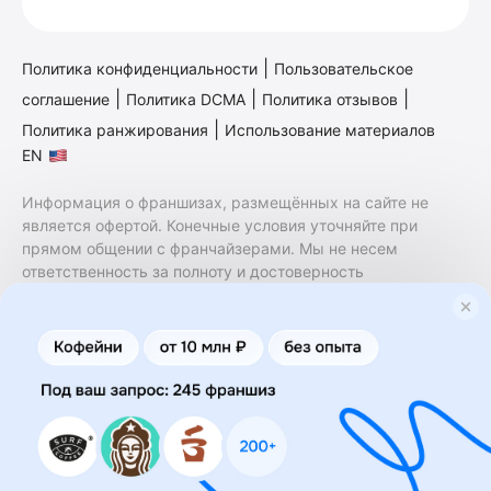
|
Политика конфиденциальности
Пользовательское
|
|
|
соглашение
Политика DCMA
Политика отзывов
|
Политика ранжирования
Использование материалов
EN
Информация о франшизах, размещённых на сайте не
является офертой. Конечные условия уточняйте при
прямом общении с франчайзерами. Мы не несем
ответственность за полноту и достоверность
содержащейся в них информации. Сайт не принадлежит
финансовой организации и на нем не оказываются
финансовые услуги. Заключение договоров
коммерческой концессии (франчайзинга) осуществляется
правообладателями/их представителями. Бизнесменс.ру
не является посредником или представителем
правообладателя и не несет ответственность за условия
предоставления франшизы и действия лиц,
осуществленные на основании информации, имеющейся