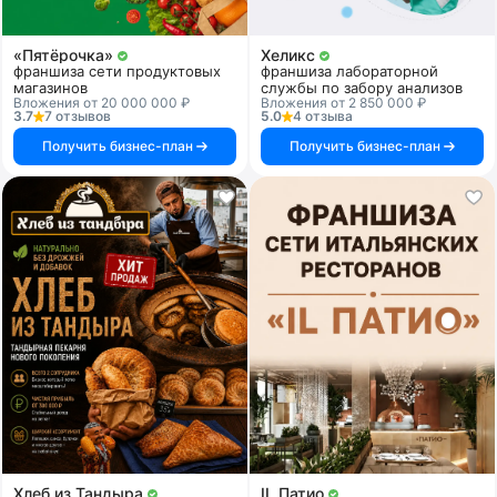
«Пятёрочка»
Хеликс
франшиза сети продуктовых
франшиза лабораторной
магазинов
службы по забору анализов
Вложения от 20 000 000 ₽
Вложения от 2 850 000 ₽
3.7
7 отзывов
5.0
4 отзыва
Получить бизнес-план
Получить бизнес-план
Хлеб из Тандыра
IL Патио