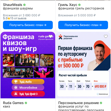
ShaurMeals
Гриль Хаус
франшиза шаурмы
франшиза гриль ресторанов
Вложения от 3 690 000 ₽
Вложения от 5 000 000 ₽
5.0
15 отзывов
Получить бизнес-план
Получить бизнес-план
Ruda Games
Персональное решение
квиз
франшиза услуг по
предоставлению персонала