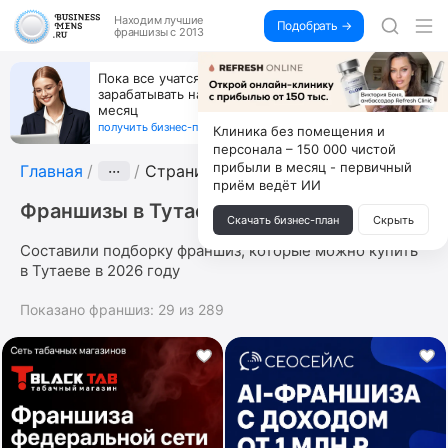
Находим
лучшие
Подобрать →
франшизы с 2013
Пока все учатся пользоваться ИИ, вы можете
зарабатывать на их обучении по 500 тыс. каждый
месяц
получить бизнес-план ↓
Клиника без помещения и
персонала – 150 000 чистой
прибыли в месяц - первичный
Главная
···
Страница 2
приём ведёт ИИ
Франшизы в Тутаеве
Скачать бизнес-план
Скрыть
Составили подборку франшиз, которые можно купить
в Тутаеве в 2026 году
Показано франшиз:
29
из
289