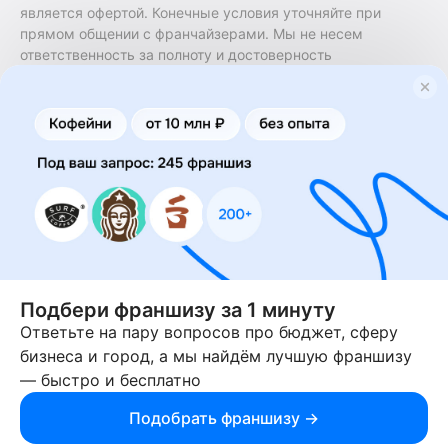
является офертой. Конечные условия уточняйте при
прямом общении с франчайзерами. Мы не несем
ответственность за полноту и достоверность
содержащейся в них информации. Сайт не принадлежит
финансовой организации и на нем не оказываются
финансовые услуги. Заключение договоров
коммерческой концессии (франчайзинга) осуществляется
правообладателями/их представителями. Бизнесменс.ру
не является посредником или представителем
правообладателя и не несет ответственность за условия
предоставления франшизы и действия лиц,
осуществленные на основании информации, имеющейся
на сайте или полученной через него. За достоверность
предоставленной информации несет ответственность
правообладатель.
Подбери франшизу за 1 минуту
Ответьте на пару вопросов про бюджет, сферу
© 2013-2026 Бизнесменс.ру. ИП Богомолов Ю. А. ИНН
бизнеса и город, а мы найдём лучшую франшизу
166109472099 ОГРН 1315169000030181.
— быстро и бесплатно
При использовании материалов гиперссылка на businessmens.ru
обязательна. 12+
Подобрать франшизу →