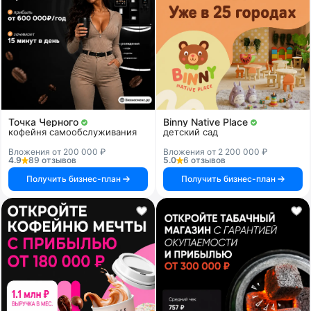
Точка Черного
Binny Native Place
кофейня самообслуживания
детский сад
Вложения от 200 000 ₽
Вложения от 2 200 000 ₽
4.9
89 отзывов
5.0
6 отзывов
Получить бизнес-план
Получить бизнес-план