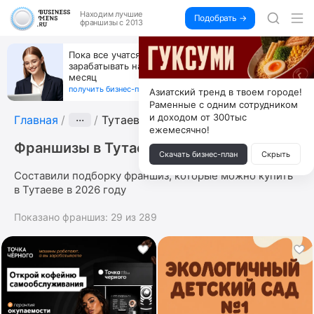
Находим
лучшие
Подобрать →
франшизы с 2013
Пока все учатся пользоваться ИИ, вы можете
зарабатывать на их обучении по 500 тыс. каждый
месяц
получить бизнес-план ↓
Азиатский тренд в твоем городе!
Раменные с одним сотрудником
и доходом от 300тыс
Главная
···
Тутаев
ежемесячно!
Франшизы в Тутаеве
Скачать бизнес-план
Скрыть
Составили подборку франшиз, которые можно купить
в Тутаеве в 2026 году
Показано франшиз:
29
из
289