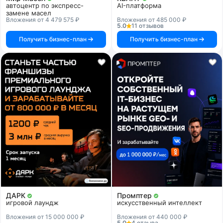
автоцентр по экспресс-
AI-платформа
замене масел
Вложения от 4 479 575 ₽
Вложения от 485 000 ₽
5.0
11 отзывов
Получить бизнес-план
Получить бизнес-план
ДАРК
Промптер
игровой лаундж
искусственный интеллект
Вложения от 15 000 000 ₽
Вложения от 440 000 ₽
5.0
4 отзыва