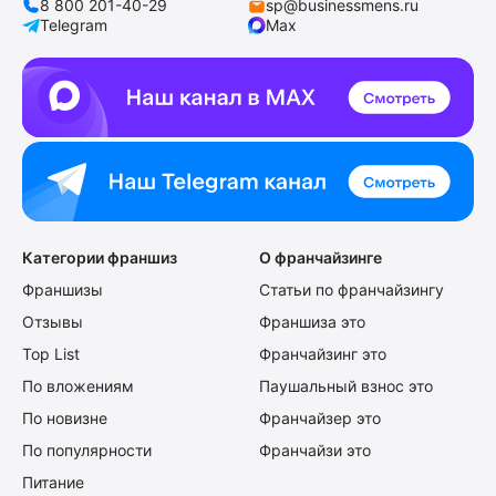
8 800 201-40-29
sp@businessmens.ru
Telegram
Max
Категории франшиз
О франчайзинге
Франшизы
Статьи по франчайзингу
Отзывы
Франшиза это
Top List
Франчайзинг это
По вложениям
Паушальный взнос это
По новизне
Франчайзер это
По популярности
Франчайзи это
Питание