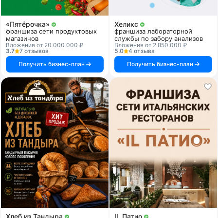
«Пятёрочка»
Хеликс
франшиза сети продуктовых
франшиза лабораторной
магазинов
службы по забору анализов
Вложения от 20 000 000 ₽
Вложения от 2 850 000 ₽
3.7
7 отзывов
5.0
4 отзыва
Получить бизнес-план
Получить бизнес-план
Хлеб из Тандыра
IL Патио