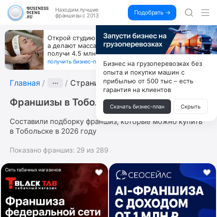
Находим
лучшие
Подобрать →
франшизы с 2013
Открой студию, где не колют и не режут,
а делают массаж лица руками и в первый же год
получи 4.5 млн
получить бизнес-план ↓
Бизнес на грузоперевозках без
опыта и покупки машин с
прибылью от 500 тыс – есть
Главная
···
Страница 2
гарантия на клиентов
Франшизы в Тобольске
Скачать бизнес-план
Скрыть
Составили подборку франшиз, которые можно купить
в Тобольске в 2026 году
Показано франшиз:
29
из
289