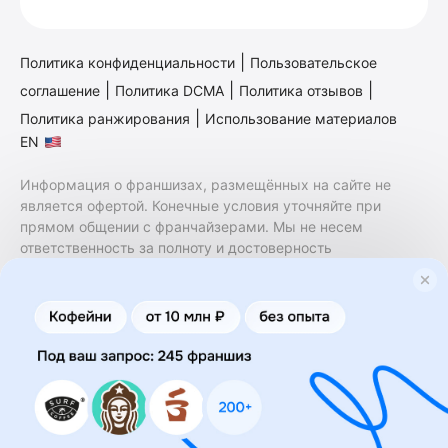
|
Политика конфиденциальности
Пользовательское
|
|
|
соглашение
Политика DCMA
Политика отзывов
|
Политика ранжирования
Использование материалов
EN
Информация о франшизах, размещённых на сайте не
является офертой. Конечные условия уточняйте при
прямом общении с франчайзерами. Мы не несем
ответственность за полноту и достоверность
содержащейся в них информации. Сайт не принадлежит
финансовой организации и на нем не оказываются
финансовые услуги. Заключение договоров
коммерческой концессии (франчайзинга) осуществляется
правообладателями/их представителями. Бизнесменс.ру
не является посредником или представителем
правообладателя и не несет ответственность за условия
предоставления франшизы и действия лиц,
осуществленные на основании информации, имеющейся