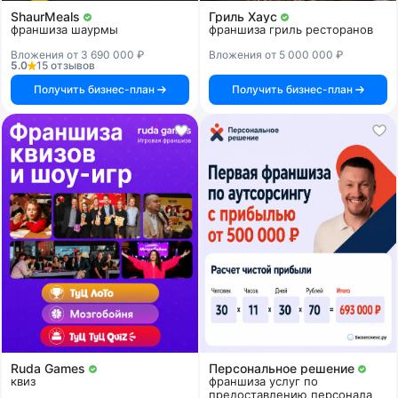
ShaurMeals
Гриль Хаус
франшиза шаурмы
франшиза гриль ресторанов
Вложения от 3 690 000 ₽
Вложения от 5 000 000 ₽
5.0
15 отзывов
Получить бизнес-план
Получить бизнес-план
Ruda Games
Персональное решение
квиз
франшиза услуг по
предоставлению персонала