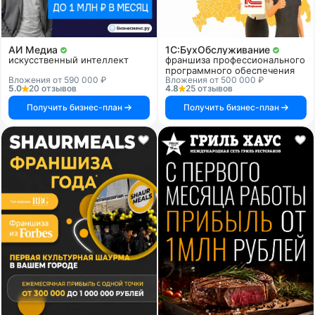
АИ Медиа
1C:БухОбслуживание
искусственный интеллект
франшиза профессионального
программного обеспечения
Вложения от 590 000 ₽
Вложения от 500 000 ₽
5.0
20 отзывов
4.8
25 отзывов
Получить бизнес-план
Получить бизнес-план