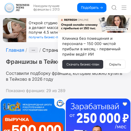
Находим
лучшие
Подобрать →
франшизы с 2013
Открой студию, где не колют и не режут,
а делают массаж лица руками и в первый же год
получи 4.5 млн
получить бизнес-план ↓
Клиника без помещения и
персонала – 150 000 чистой
прибыли в месяц - первичный
Главная
···
Страница 7
приём ведёт ИИ
Франшизы в Тейково
Скачать бизнес-план
Скрыть
Составили подборку франшиз, которые можно купить
в Тейково в 2026 году
Показано франшиз:
29
из
289