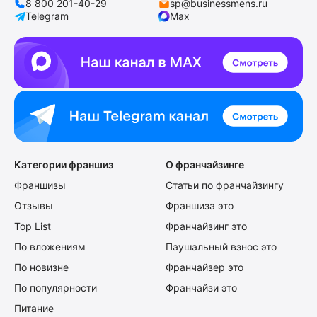
8 800 201-40-29
sp@businessmens.ru
Telegram
Max
Категории франшиз
О франчайзинге
Франшизы
Статьи по франчайзингу
Отзывы
Франшиза это
Top List
Франчайзинг это
По вложениям
Паушальный взнос это
По новизне
Франчайзер это
По популярности
Франчайзи это
Питание