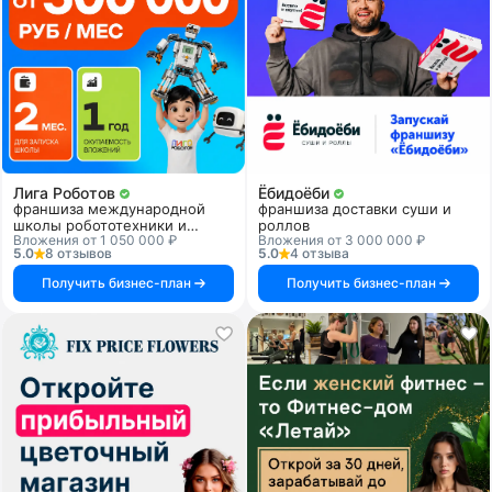
Лига Роботов
Ёбидоёби
франшиза международной
франшиза доставки суши и
школы робототехники и
роллов
Вложения от 1 050 000 ₽
Вложения от 3 000 000 ₽
программирования
5.0
8 отзывов
5.0
4 отзыва
Получить бизнес-план
Получить бизнес-план