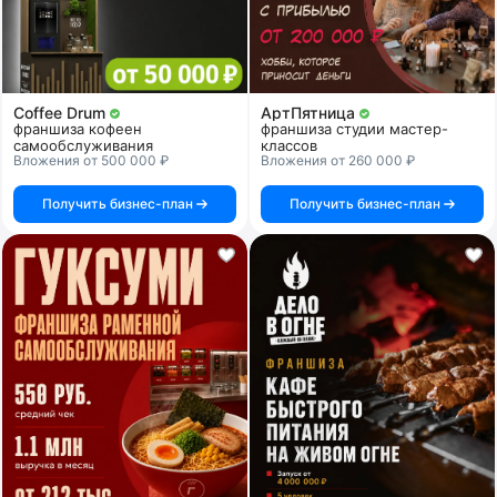
Coffee Drum
АртПятница
франшиза кофеен
франшиза студии мастер-
самообслуживания
классов
Вложения от 500 000 ₽
Вложения от 260 000 ₽
Получить бизнес-план
Получить бизнес-план