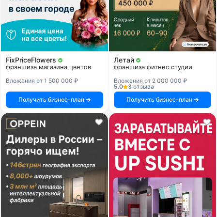
FixPriceFlowers
Летай
франшиза магазина цветов
франшиза фитнес студии
Вложения от 1 500 000 ₽
Вложения от 2 000 000 ₽
5.0
3 отзыва
Получить бизнес-план
Получить бизнес-план