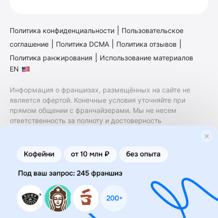
|
Политика конфиденциальности
Пользовательское
|
|
|
соглашение
Политика DCMA
Политика отзывов
|
Политика ранжирования
Использование материалов
EN
Информация о франшизах, размещённых на сайте не
является офертой. Конечные условия уточняйте при
прямом общении с франчайзерами. Мы не несем
ответственность за полноту и достоверность
содержащейся в них информации. Сайт не принадлежит
финансовой организации и на нем не оказываются
финансовые услуги. Заключение договоров
коммерческой концессии (франчайзинга) осуществляется
правообладателями/их представителями. Бизнесменс.ру
не является посредником или представителем
правообладателя и не несет ответственность за условия
предоставления франшизы и действия лиц,
осуществленные на основании информации, имеющейся